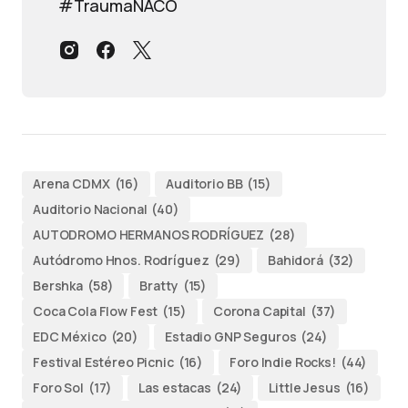
#TraumaNACO
Arena CDMX
(16)
Auditorio BB
(15)
Auditorio Nacional
(40)
AUTODROMO HERMANOS RODRÍGUEZ
(28)
Autódromo Hnos. Rodríguez
(29)
Bahidorá
(32)
Bershka
(58)
Bratty
(15)
Coca Cola Flow Fest
(15)
Corona Capital
(37)
EDC México
(20)
Estadio GNP Seguros
(24)
Festival Estéreo Picnic
(16)
Foro Indie Rocks!
(44)
Foro Sol
(17)
Las estacas
(24)
Little Jesus
(16)