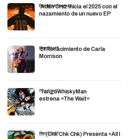
por Montserrat
Adán Cruz inicia el 2025 con el
nazamiento de un nuevo EP
por Staff
El Renacimiento de Carla
Morrison
por Staff
TangoWhiskyMan
estrena «The Wait»
por Staff
!!! (Chk Chk Chk) Presenta «All I