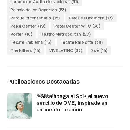
Lunario del Auditorio Nacional
(31)
Palacio de los Deportes
(53)
Parque Bicentenario
(15)
Parque Fundidora
(17)
Pepsi Center
(19)
Pepsi Center WTC
(30)
Porter
(16)
Teatro Metropólitan
(27)
Tecate Emblema
(15)
Tecate Pal Norte
(39)
The Killers
(14)
VIVE LATINO
(37)
Zoé
(14)
Publicaciones Destacadas
por Staff
«Si se apaga el Sol»,el nuevo
sencillo de OME, inspirada en
un cuento rarámuri