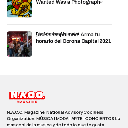
Wanted Was a Photograph»
por Arantxa Alvarado
¡Adiós empalmes! Arma tu
horario del Corona Capital 2021
N.A.C.O. Magazine. National Advisory Coolness
Organization. MÚSICA | MODA | ARTE | CONCIERTOS Lo
más cool de la música y de todo lo que te gusta