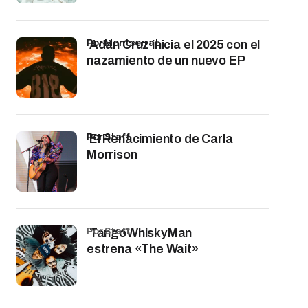
por Montserrat
Adán Cruz inicia el 2025 con el
nazamiento de un nuevo EP
por Staff
El Renacimiento de Carla
Morrison
por Staff
TangoWhiskyMan
estrena «The Wait»