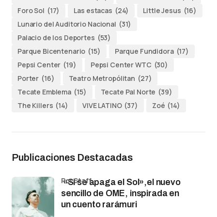
Foro Sol
(17)
Las estacas
(24)
Little Jesus
(16)
Lunario del Auditorio Nacional
(31)
Palacio de los Deportes
(53)
Parque Bicentenario
(15)
Parque Fundidora
(17)
Pepsi Center
(19)
Pepsi Center WTC
(30)
Porter
(16)
Teatro Metropólitan
(27)
Tecate Emblema
(15)
Tecate Pal Norte
(39)
The Killers
(14)
VIVE LATINO
(37)
Zoé
(14)
Publicaciones Destacadas
por Staff
«Si se apaga el Sol»,el nuevo
sencillo de OME, inspirada en
un cuento rarámuri