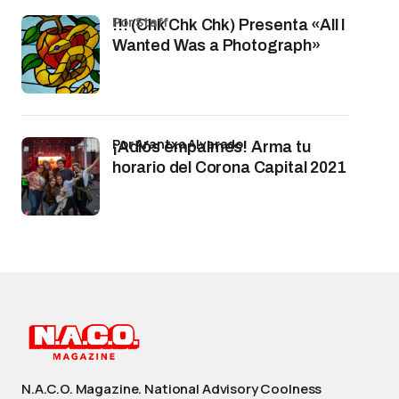
por Staff
!!! (Chk Chk Chk) Presenta «All I
Wanted Was a Photograph»
por Arantxa Alvarado
¡Adiós empalmes! Arma tu
horario del Corona Capital 2021
N.A.C.O. Magazine. National Advisory Coolness