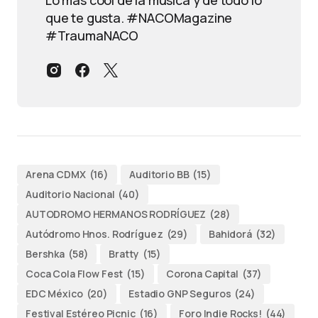
que te gusta. #NACOMagazine
#TraumaNACO
Arena CDMX
(16)
Auditorio BB
(15)
Auditorio Nacional
(40)
AUTODROMO HERMANOS RODRÍGUEZ
(28)
Autódromo Hnos. Rodríguez
(29)
Bahidorá
(32)
Bershka
(58)
Bratty
(15)
Coca Cola Flow Fest
(15)
Corona Capital
(37)
EDC México
(20)
Estadio GNP Seguros
(24)
Festival Estéreo Picnic
(16)
Foro Indie Rocks!
(44)