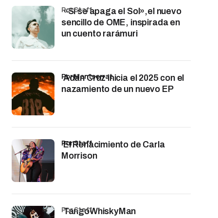
por Staff
«Si se apaga el Sol»,el nuevo
sencillo de OME, inspirada en
un cuento rarámuri
por Montserrat
Adán Cruz inicia el 2025 con el
nazamiento de un nuevo EP
por Staff
El Renacimiento de Carla
Morrison
por Staff
TangoWhiskyMan