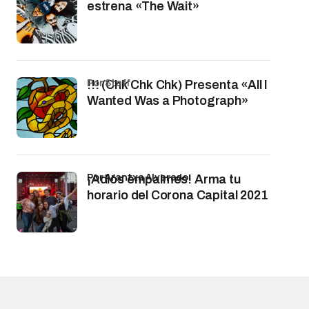
estrena «The Wait»
por Staff
!!! (Chk Chk Chk) Presenta «All I
Wanted Was a Photograph»
por Arantxa Alvarado
¡Adiós empalmes! Arma tu
horario del Corona Capital 2021