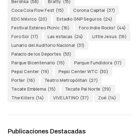
Bershka
(58)
Bratty
(15)
Coca Cola Flow Fest
(15)
Corona Capital
(37)
EDC México
(20)
Estadio GNP Seguros
(24)
Festival Estéreo Picnic
(16)
Foro Indie Rocks!
(44)
Foro Sol
(17)
Las estacas
(24)
Little Jesus
(16)
Lunario del Auditorio Nacional
(31)
Palacio de los Deportes
(53)
Parque Bicentenario
(15)
Parque Fundidora
(17)
Pepsi Center
(19)
Pepsi Center WTC
(30)
Porter
(16)
Teatro Metropólitan
(27)
Tecate Emblema
(15)
Tecate Pal Norte
(39)
The Killers
(14)
VIVE LATINO
(37)
Zoé
(14)
Publicaciones Destacadas