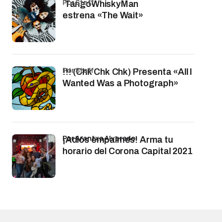
por Staff
TangoWhiskyMan
estrena «The Wait»
por Staff
!!! (Chk Chk Chk) Presenta «All I
Wanted Was a Photograph»
por Arantxa Alvarado
¡Adiós empalmes! Arma tu
horario del Corona Capital 2021