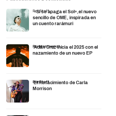
por Staff
«Si se apaga el Sol»,el nuevo
sencillo de OME, inspirada en
un cuento rarámuri
por Montserrat
Adán Cruz inicia el 2025 con el
nazamiento de un nuevo EP
por Staff
El Renacimiento de Carla
Morrison