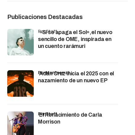
Publicaciones Destacadas
por Staff
«Si se apaga el Sol»,el nuevo
sencillo de OME, inspirada en
un cuento rarámuri
por Montserrat
Adán Cruz inicia el 2025 con el
nazamiento de un nuevo EP
por Staff
El Renacimiento de Carla
Morrison