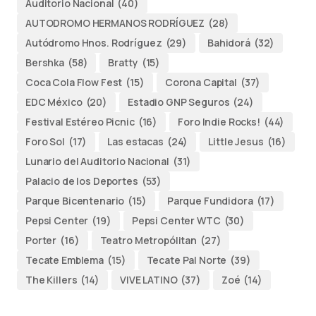
Auditorio Nacional
(40)
AUTODROMO HERMANOS RODRÍGUEZ
(28)
Autódromo Hnos. Rodríguez
(29)
Bahidorá
(32)
Bershka
(58)
Bratty
(15)
Coca Cola Flow Fest
(15)
Corona Capital
(37)
EDC México
(20)
Estadio GNP Seguros
(24)
Festival Estéreo Picnic
(16)
Foro Indie Rocks!
(44)
Foro Sol
(17)
Las estacas
(24)
Little Jesus
(16)
Lunario del Auditorio Nacional
(31)
Palacio de los Deportes
(53)
Parque Bicentenario
(15)
Parque Fundidora
(17)
Pepsi Center
(19)
Pepsi Center WTC
(30)
Porter
(16)
Teatro Metropólitan
(27)
Tecate Emblema
(15)
Tecate Pal Norte
(39)
The Killers
(14)
VIVE LATINO
(37)
Zoé
(14)