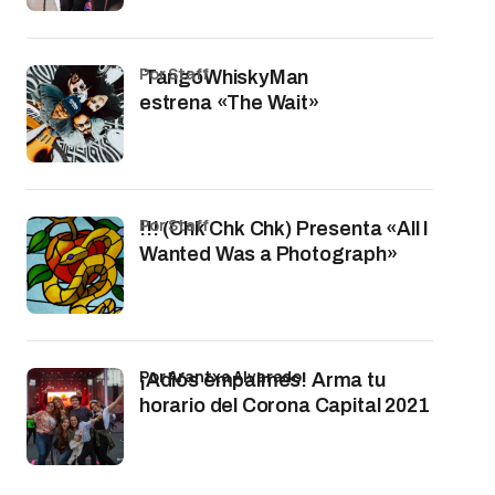
por Staff
TangoWhiskyMan
estrena «The Wait»
por Staff
!!! (Chk Chk Chk) Presenta «All I
Wanted Was a Photograph»
por Arantxa Alvarado
¡Adiós empalmes! Arma tu
horario del Corona Capital 2021