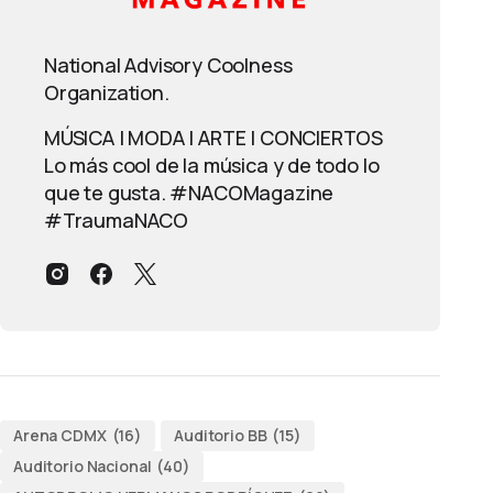
National Advisory Coolness
Organization.
MÚSICA | MODA | ARTE | CONCIERTOS
Lo más cool de la música y de todo lo
que te gusta. #NACOMagazine
#TraumaNACO
Arena CDMX
(16)
Auditorio BB
(15)
Auditorio Nacional
(40)