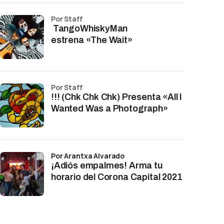
por Staff
TangoWhiskyMan
estrena «The Wait»
por Staff
!!! (Chk Chk Chk) Presenta «All I
Wanted Was a Photograph»
por Arantxa Alvarado
¡Adiós empalmes! Arma tu
horario del Corona Capital 2021