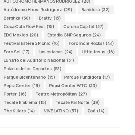
AUTODROMO HERMANOS RODRÍGUEZ
(28)
Autódromo Hnos. Rodríguez
(29)
Bahidorá
(32)
Bershka
(58)
Bratty
(15)
Coca Cola Flow Fest
(15)
Corona Capital
(37)
EDC México
(20)
Estadio GNP Seguros
(24)
Festival Estéreo Picnic
(16)
Foro Indie Rocks!
(44)
Foro Sol
(17)
Las estacas
(24)
Little Jesus
(16)
Lunario del Auditorio Nacional
(31)
Palacio de los Deportes
(53)
Parque Bicentenario
(15)
Parque Fundidora
(17)
Pepsi Center
(19)
Pepsi Center WTC
(30)
Porter
(16)
Teatro Metropólitan
(27)
Tecate Emblema
(15)
Tecate Pal Norte
(39)
The Killers
(14)
VIVE LATINO
(37)
Zoé
(14)