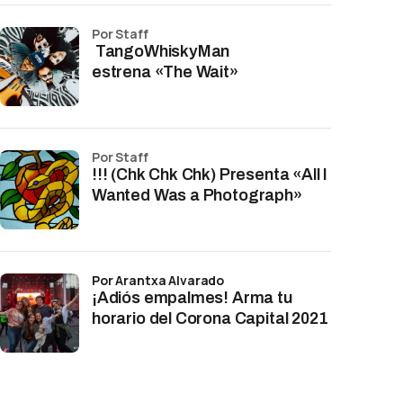
por Staff
TangoWhiskyMan
estrena «The Wait»
por Staff
!!! (Chk Chk Chk) Presenta «All I
Wanted Was a Photograph»
por Arantxa Alvarado
¡Adiós empalmes! Arma tu
horario del Corona Capital 2021