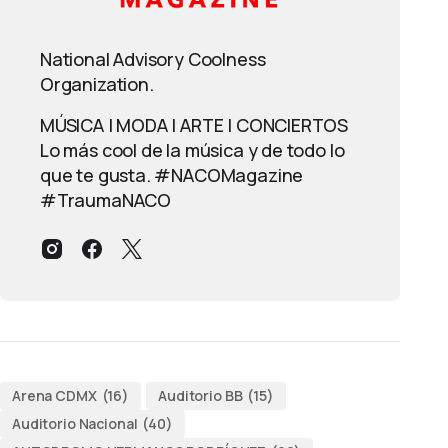
National Advisory Coolness
Organization.
MÚSICA | MODA | ARTE | CONCIERTOS
Lo más cool de la música y de todo lo
que te gusta. #NACOMagazine
#TraumaNACO
Arena CDMX
(16)
Auditorio BB
(15)
Auditorio Nacional
(40)