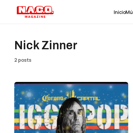
Inicio
Mú
Nick Zinner
2 posts