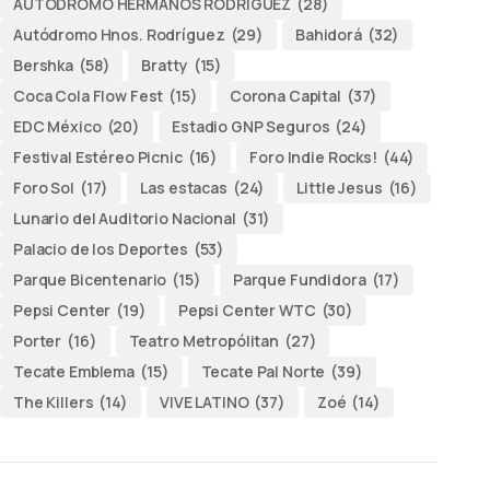
AUTODROMO HERMANOS RODRÍGUEZ
(28)
Autódromo Hnos. Rodríguez
(29)
Bahidorá
(32)
Bershka
(58)
Bratty
(15)
Coca Cola Flow Fest
(15)
Corona Capital
(37)
EDC México
(20)
Estadio GNP Seguros
(24)
Festival Estéreo Picnic
(16)
Foro Indie Rocks!
(44)
Foro Sol
(17)
Las estacas
(24)
Little Jesus
(16)
Lunario del Auditorio Nacional
(31)
Palacio de los Deportes
(53)
Parque Bicentenario
(15)
Parque Fundidora
(17)
Pepsi Center
(19)
Pepsi Center WTC
(30)
Porter
(16)
Teatro Metropólitan
(27)
Tecate Emblema
(15)
Tecate Pal Norte
(39)
The Killers
(14)
VIVE LATINO
(37)
Zoé
(14)