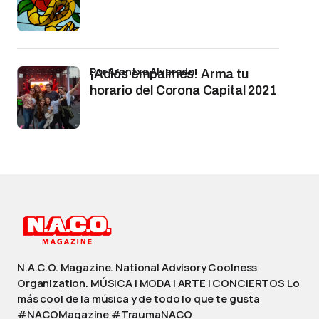
por Arantxa Alvarado
¡Adiós empalmes! Arma tu
horario del Corona Capital 2021
N.A.C.O. Magazine. National Advisory Coolness
Organization. MÚSICA | MODA | ARTE | CONCIERTOS Lo
más cool de la música y de todo lo que te gusta
#NACOMagazine #TraumaNACO