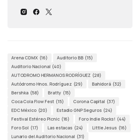
Arena CDMX
(16)
Auditorio BB
(15)
Auditorio Nacional
(40)
AUTODROMO HERMANOS RODRÍGUEZ
(28)
Autódromo Hnos. Rodríguez
(29)
Bahidorá
(32)
Bershka
(58)
Bratty
(15)
Coca Cola Flow Fest
(15)
Corona Capital
(37)
EDC México
(20)
Estadio GNP Seguros
(24)
Festival Estéreo Picnic
(16)
Foro Indie Rocks!
(44)
Foro Sol
(17)
Las estacas
(24)
Little Jesus
(16)
Lunario del Auditorio Nacional
(31)