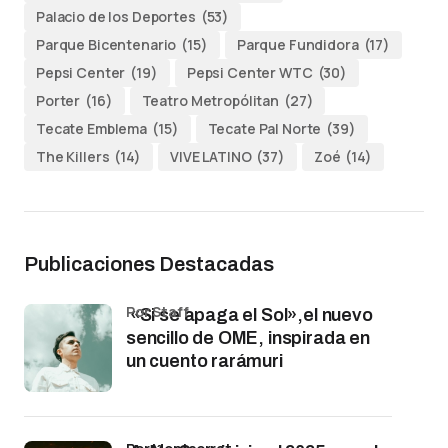
Palacio de los Deportes
(53)
Parque Bicentenario
(15)
Parque Fundidora
(17)
Pepsi Center
(19)
Pepsi Center WTC
(30)
Porter
(16)
Teatro Metropólitan
(27)
Tecate Emblema
(15)
Tecate Pal Norte
(39)
The Killers
(14)
VIVE LATINO
(37)
Zoé
(14)
Publicaciones Destacadas
por Staff
«Si se apaga el Sol»,el nuevo
sencillo de OME, inspirada en
un cuento rarámuri