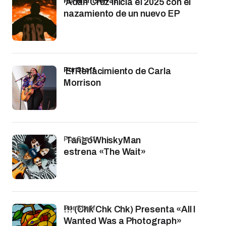
por Montserrat
Adán Cruz inicia el 2025 con el
nazamiento de un nuevo EP
por Staff
El Renacimiento de Carla
Morrison
por Staff
TangoWhiskyMan
estrena «The Wait»
por Staff
!!! (Chk Chk Chk) Presenta «All I
Wanted Was a Photograph»