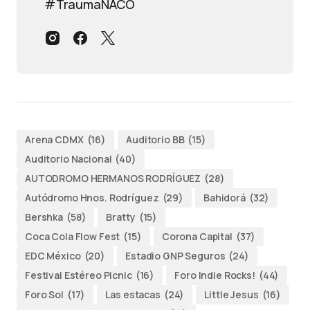
#TraumaNACO
Arena CDMX
(16)
Auditorio BB
(15)
Auditorio Nacional
(40)
AUTODROMO HERMANOS RODRÍGUEZ
(28)
Autódromo Hnos. Rodríguez
(29)
Bahidorá
(32)
Bershka
(58)
Bratty
(15)
Coca Cola Flow Fest
(15)
Corona Capital
(37)
EDC México
(20)
Estadio GNP Seguros
(24)
Festival Estéreo Picnic
(16)
Foro Indie Rocks!
(44)
Foro Sol
(17)
Las estacas
(24)
Little Jesus
(16)