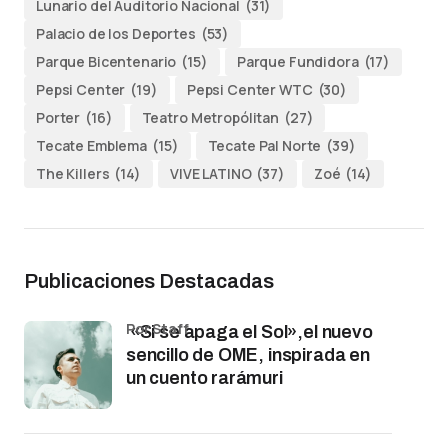
Lunario del Auditorio Nacional
(31)
Palacio de los Deportes
(53)
Parque Bicentenario
(15)
Parque Fundidora
(17)
Pepsi Center
(19)
Pepsi Center WTC
(30)
Porter
(16)
Teatro Metropólitan
(27)
Tecate Emblema
(15)
Tecate Pal Norte
(39)
The Killers
(14)
VIVE LATINO
(37)
Zoé
(14)
Publicaciones Destacadas
por Staff
«Si se apaga el Sol»,el nuevo
sencillo de OME, inspirada en
un cuento rarámuri