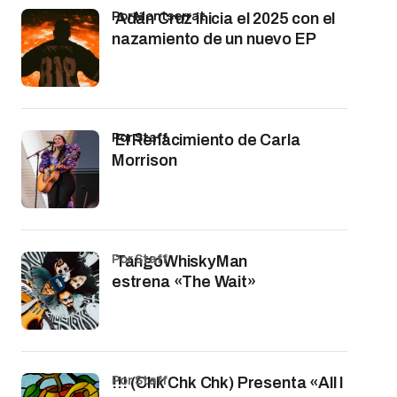
por Montserrat
Adán Cruz inicia el 2025 con el
nazamiento de un nuevo EP
por Staff
El Renacimiento de Carla
Morrison
por Staff
TangoWhiskyMan
estrena «The Wait»
por Staff
!!! (Chk Chk Chk) Presenta «All I