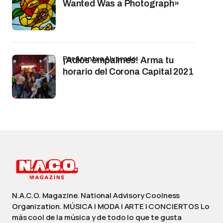
Wanted Was a Photograph»
por Arantxa Alvarado
¡Adiós empalmes! Arma tu
horario del Corona Capital 2021
N.A.C.O. Magazine. National Advisory Coolness
Organization. MÚSICA | MODA | ARTE | CONCIERTOS Lo
más cool de la música y de todo lo que te gusta