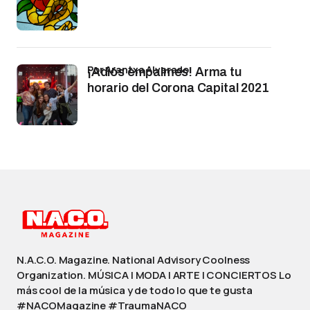
por Arantxa Alvarado
¡Adiós empalmes! Arma tu
horario del Corona Capital 2021
N.A.C.O. Magazine. National Advisory Coolness
Organization. MÚSICA | MODA | ARTE | CONCIERTOS Lo
más cool de la música y de todo lo que te gusta
#NACOMagazine #TraumaNACO