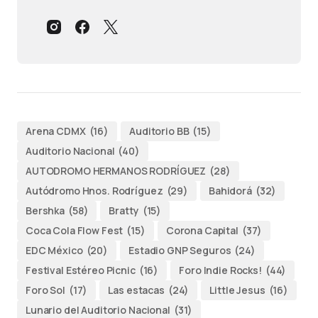
Arena CDMX
(16)
Auditorio BB
(15)
Auditorio Nacional
(40)
AUTODROMO HERMANOS RODRÍGUEZ
(28)
Autódromo Hnos. Rodríguez
(29)
Bahidorá
(32)
Bershka
(58)
Bratty
(15)
Coca Cola Flow Fest
(15)
Corona Capital
(37)
EDC México
(20)
Estadio GNP Seguros
(24)
Festival Estéreo Picnic
(16)
Foro Indie Rocks!
(44)
Foro Sol
(17)
Las estacas
(24)
Little Jesus
(16)
Lunario del Auditorio Nacional
(31)