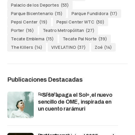
Palacio de los Deportes
(53)
Parque Bicentenario
(15)
Parque Fundidora
(17)
Pepsi Center
(19)
Pepsi Center WTC
(30)
Porter
(16)
Teatro Metropólitan
(27)
Tecate Emblema
(15)
Tecate Pal Norte
(39)
The Killers
(14)
VIVE LATINO
(37)
Zoé
(14)
Publicaciones Destacadas
por Staff
«Si se apaga el Sol»,el nuevo
sencillo de OME, inspirada en
un cuento rarámuri