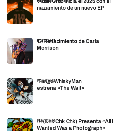
por Montserrat
Adán Cruz inicia el 2025 con el
nazamiento de un nuevo EP
por Staff
El Renacimiento de Carla
Morrison
por Staff
TangoWhiskyMan
estrena «The Wait»
por Staff
!!! (Chk Chk Chk) Presenta «All I
Wanted Was a Photograph»