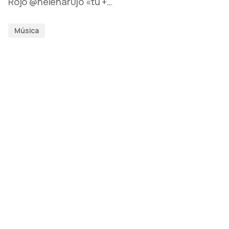
Rojo @helenar0jo «tú +…
Música