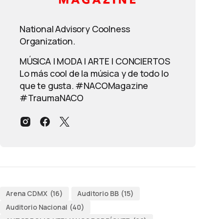
National Advisory Coolness
Organization.
MÚSICA | MODA | ARTE | CONCIERTOS
Lo más cool de la música y de todo lo
que te gusta. #NACOMagazine
#TraumaNACO
Arena CDMX
(16)
Auditorio BB
(15)
Auditorio Nacional
(40)