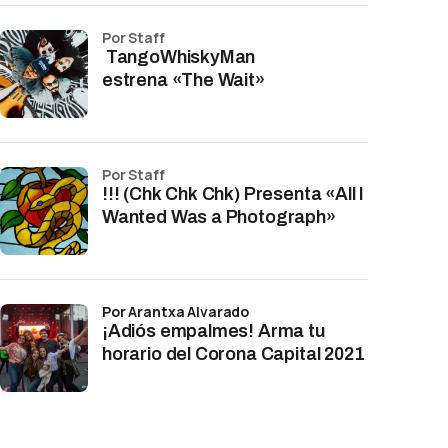
por Staff
TangoWhiskyMan
estrena «The Wait»
por Staff
!!! (Chk Chk Chk) Presenta «All I
Wanted Was a Photograph»
por Arantxa Alvarado
¡Adiós empalmes! Arma tu
horario del Corona Capital 2021