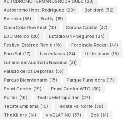
AUTODROMO HERMANOS RODRÍGUEZ
(28)
Autódromo Hnos. Rodríguez
(29)
Bahidorá
(32)
Bershka
(58)
Bratty
(15)
Coca Cola Flow Fest
(15)
Corona Capital
(37)
EDC México
(20)
Estadio GNP Seguros
(24)
Festival Estéreo Picnic
(16)
Foro Indie Rocks!
(44)
Foro Sol
(17)
Las estacas
(24)
Little Jesus
(16)
Lunario del Auditorio Nacional
(31)
Palacio de los Deportes
(53)
Parque Bicentenario
(15)
Parque Fundidora
(17)
Pepsi Center
(19)
Pepsi Center WTC
(30)
Porter
(16)
Teatro Metropólitan
(27)
Tecate Emblema
(15)
Tecate Pal Norte
(39)
The Killers
(14)
VIVE LATINO
(37)
Zoé
(14)