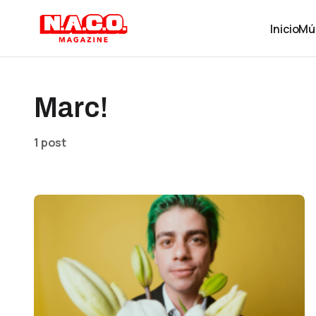
Inicio
Mú
Marc!
1 post