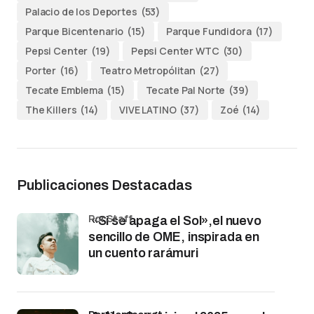
Palacio de los Deportes
(53)
Parque Bicentenario
(15)
Parque Fundidora
(17)
Pepsi Center
(19)
Pepsi Center WTC
(30)
Porter
(16)
Teatro Metropólitan
(27)
Tecate Emblema
(15)
Tecate Pal Norte
(39)
The Killers
(14)
VIVE LATINO
(37)
Zoé
(14)
Publicaciones Destacadas
por Staff
«Si se apaga el Sol»,el nuevo
sencillo de OME, inspirada en
un cuento rarámuri