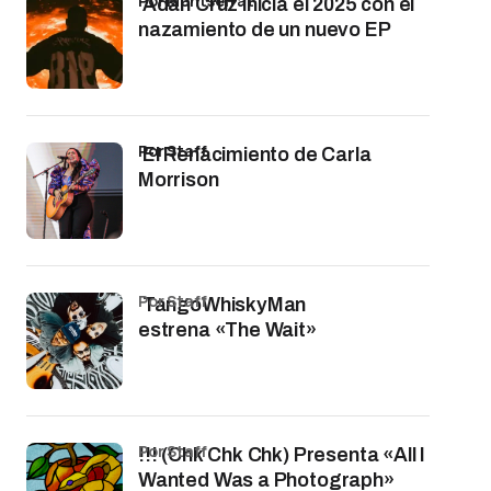
por Montserrat
Adán Cruz inicia el 2025 con el
nazamiento de un nuevo EP
por Staff
El Renacimiento de Carla
Morrison
por Staff
TangoWhiskyMan
estrena «The Wait»
por Staff
!!! (Chk Chk Chk) Presenta «All I
Wanted Was a Photograph»