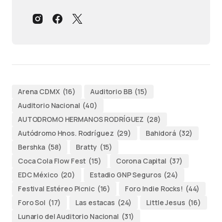
Arena CDMX
(16)
Auditorio BB
(15)
Auditorio Nacional
(40)
AUTODROMO HERMANOS RODRÍGUEZ
(28)
Autódromo Hnos. Rodríguez
(29)
Bahidorá
(32)
Bershka
(58)
Bratty
(15)
Coca Cola Flow Fest
(15)
Corona Capital
(37)
EDC México
(20)
Estadio GNP Seguros
(24)
Festival Estéreo Picnic
(16)
Foro Indie Rocks!
(44)
Foro Sol
(17)
Las estacas
(24)
Little Jesus
(16)
Lunario del Auditorio Nacional
(31)