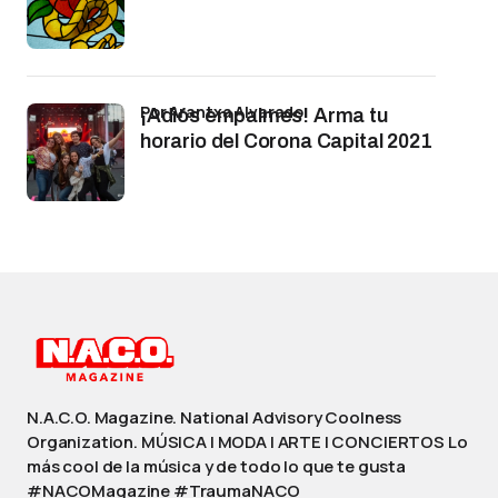
por Arantxa Alvarado
¡Adiós empalmes! Arma tu
horario del Corona Capital 2021
N.A.C.O. Magazine. National Advisory Coolness
Organization. MÚSICA | MODA | ARTE | CONCIERTOS Lo
más cool de la música y de todo lo que te gusta
#NACOMagazine #TraumaNACO