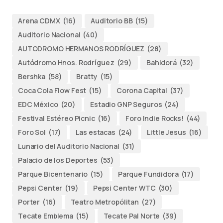
Arena CDMX
(16)
Auditorio BB
(15)
Auditorio Nacional
(40)
AUTODROMO HERMANOS RODRÍGUEZ
(28)
Autódromo Hnos. Rodríguez
(29)
Bahidorá
(32)
Bershka
(58)
Bratty
(15)
Coca Cola Flow Fest
(15)
Corona Capital
(37)
EDC México
(20)
Estadio GNP Seguros
(24)
Festival Estéreo Picnic
(16)
Foro Indie Rocks!
(44)
Foro Sol
(17)
Las estacas
(24)
Little Jesus
(16)
Lunario del Auditorio Nacional
(31)
Palacio de los Deportes
(53)
Parque Bicentenario
(15)
Parque Fundidora
(17)
Pepsi Center
(19)
Pepsi Center WTC
(30)
Porter
(16)
Teatro Metropólitan
(27)
Tecate Emblema
(15)
Tecate Pal Norte
(39)