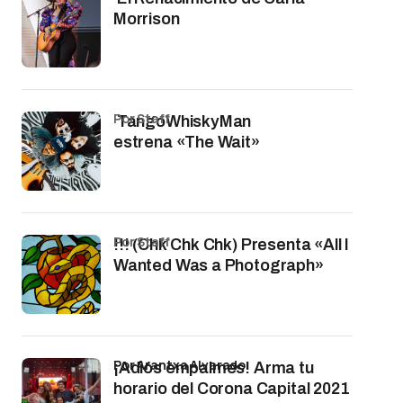
Morrison
por Staff
TangoWhiskyMan
estrena «The Wait»
por Staff
!!! (Chk Chk Chk) Presenta «All I
Wanted Was a Photograph»
por Arantxa Alvarado
¡Adiós empalmes! Arma tu
horario del Corona Capital 2021