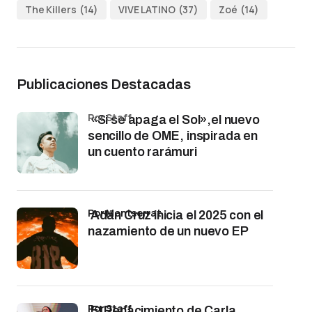
The Killers
(14)
VIVE LATINO
(37)
Zoé
(14)
Publicaciones Destacadas
por Staff
«Si se apaga el Sol»,el nuevo
sencillo de OME, inspirada en
un cuento rarámuri
por Montserrat
Adán Cruz inicia el 2025 con el
nazamiento de un nuevo EP
por Staff
El Renacimiento de Carla