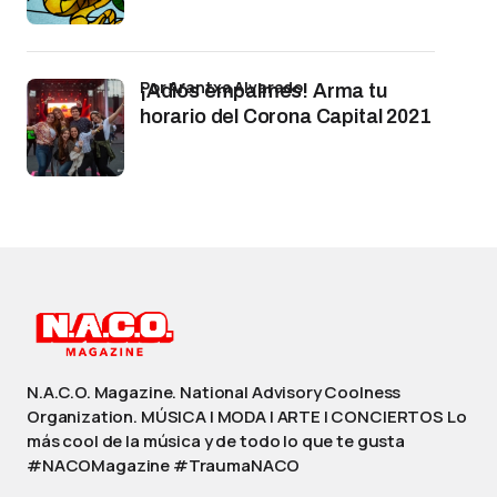
por Arantxa Alvarado
¡Adiós empalmes! Arma tu
horario del Corona Capital 2021
N.A.C.O. Magazine. National Advisory Coolness
Organization. MÚSICA | MODA | ARTE | CONCIERTOS Lo
más cool de la música y de todo lo que te gusta
#NACOMagazine #TraumaNACO