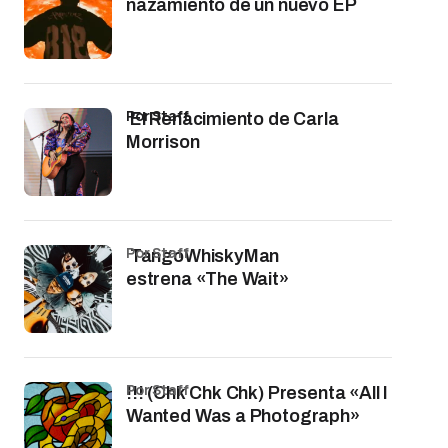
nazamiento de un nuevo EP
por Staff
El Renacimiento de Carla
Morrison
por Staff
TangoWhiskyMan
estrena «The Wait»
por Staff
!!! (Chk Chk Chk) Presenta «All I
Wanted Was a Photograph»