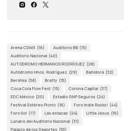
Arena CDMX
(16)
Auditorio BB
(15)
Auditorio Nacional
(40)
AUTODROMO HERMANOS RODRÍGUEZ
(28)
Autódromo Hnos. Rodríguez
(29)
Bahidorá
(32)
Bershka
(58)
Bratty
(15)
Coca Cola Flow Fest
(15)
Corona Capital
(37)
EDC México
(20)
Estadio GNP Seguros
(24)
Festival Estéreo Picnic
(16)
Foro Indie Rocks!
(44)
Foro Sol
(17)
Las estacas
(24)
Little Jesus
(16)
Lunario del Auditorio Nacional
(31)
Palacio de los Deportes
(53)