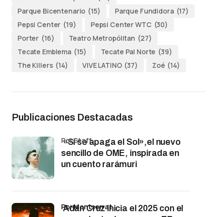
Parque Bicentenario
(15)
Parque Fundidora
(17)
Pepsi Center
(19)
Pepsi Center WTC
(30)
Porter
(16)
Teatro Metropólitan
(27)
Tecate Emblema
(15)
Tecate Pal Norte
(39)
The Killers
(14)
VIVE LATINO
(37)
Zoé
(14)
Publicaciones Destacadas
por Staff
«Si se apaga el Sol»,el nuevo
sencillo de OME, inspirada en
un cuento rarámuri
por Montserrat
Adán Cruz inicia el 2025 con el