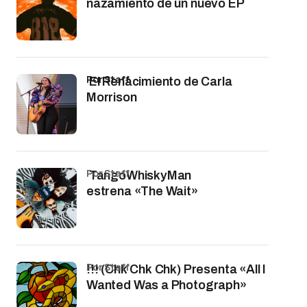
nazamiento de un nuevo EP
por Staff
El Renacimiento de Carla
Morrison
por Staff
TangoWhiskyMan
estrena «The Wait»
por Staff
!!! (Chk Chk Chk) Presenta «All I
Wanted Was a Photograph»