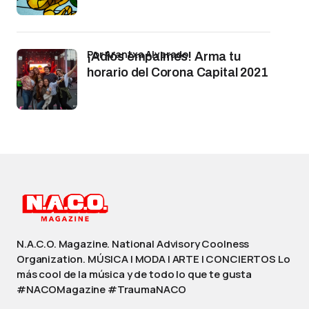
por Arantxa Alvarado
¡Adiós empalmes! Arma tu
horario del Corona Capital 2021
N.A.C.O. Magazine. National Advisory Coolness
Organization. MÚSICA | MODA | ARTE | CONCIERTOS Lo
más cool de la música y de todo lo que te gusta
#NACOMagazine #TraumaNACO