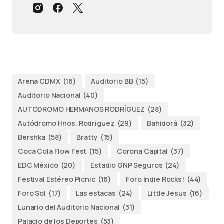
Arena CDMX
(16)
Auditorio BB
(15)
Auditorio Nacional
(40)
AUTODROMO HERMANOS RODRÍGUEZ
(28)
Autódromo Hnos. Rodríguez
(29)
Bahidorá
(32)
Bershka
(58)
Bratty
(15)
Coca Cola Flow Fest
(15)
Corona Capital
(37)
EDC México
(20)
Estadio GNP Seguros
(24)
Festival Estéreo Picnic
(16)
Foro Indie Rocks!
(44)
Foro Sol
(17)
Las estacas
(24)
Little Jesus
(16)
Lunario del Auditorio Nacional
(31)
Palacio de los Deportes
(53)