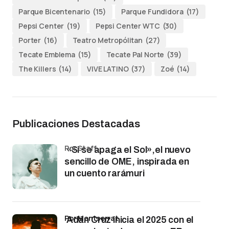
Parque Bicentenario
(15)
Parque Fundidora
(17)
Pepsi Center
(19)
Pepsi Center WTC
(30)
Porter
(16)
Teatro Metropólitan
(27)
Tecate Emblema
(15)
Tecate Pal Norte
(39)
The Killers
(14)
VIVE LATINO
(37)
Zoé
(14)
Publicaciones Destacadas
por Staff
«Si se apaga el Sol»,el nuevo
sencillo de OME, inspirada en
un cuento rarámuri
por Montserrat
Adán Cruz inicia el 2025 con el