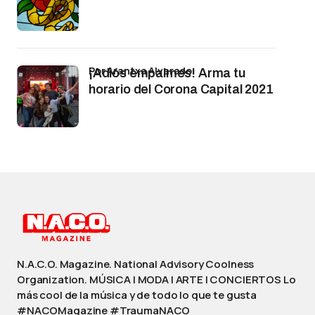
por Arantxa Alvarado
¡Adiós empalmes! Arma tu
horario del Corona Capital 2021
N.A.C.O. Magazine. National Advisory Coolness
Organization. MÚSICA | MODA | ARTE | CONCIERTOS Lo
más cool de la música y de todo lo que te gusta
#NACOMagazine #TraumaNACO