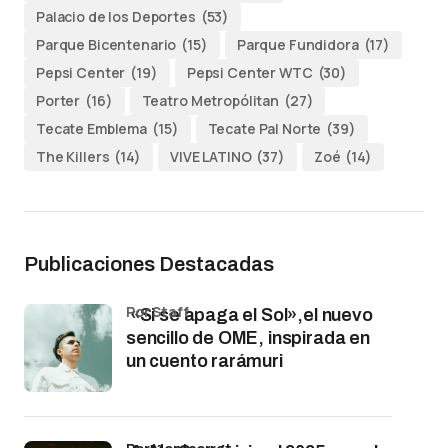
Palacio de los Deportes
(53)
Parque Bicentenario
(15)
Parque Fundidora
(17)
Pepsi Center
(19)
Pepsi Center WTC
(30)
Porter
(16)
Teatro Metropólitan
(27)
Tecate Emblema
(15)
Tecate Pal Norte
(39)
The Killers
(14)
VIVE LATINO
(37)
Zoé
(14)
Publicaciones Destacadas
por Staff
«Si se apaga el Sol»,el nuevo
sencillo de OME, inspirada en
un cuento rarámuri