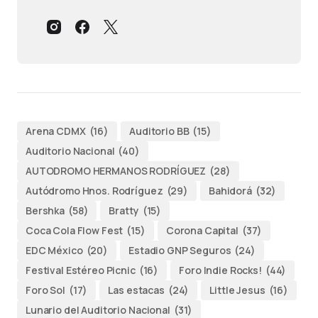
Arena CDMX
(16)
Auditorio BB
(15)
Auditorio Nacional
(40)
AUTODROMO HERMANOS RODRÍGUEZ
(28)
Autódromo Hnos. Rodríguez
(29)
Bahidorá
(32)
Bershka
(58)
Bratty
(15)
Coca Cola Flow Fest
(15)
Corona Capital
(37)
EDC México
(20)
Estadio GNP Seguros
(24)
Festival Estéreo Picnic
(16)
Foro Indie Rocks!
(44)
Foro Sol
(17)
Las estacas
(24)
Little Jesus
(16)
Lunario del Auditorio Nacional
(31)