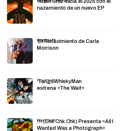
por Montserrat
Adán Cruz inicia el 2025 con el
nazamiento de un nuevo EP
por Staff
El Renacimiento de Carla
Morrison
por Staff
TangoWhiskyMan
estrena «The Wait»
por Staff
!!! (Chk Chk Chk) Presenta «All I
Wanted Was a Photograph»