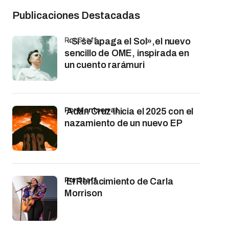
Publicaciones Destacadas
por Staff
«Si se apaga el Sol»,el nuevo
sencillo de OME, inspirada en
un cuento rarámuri
por Montserrat
Adán Cruz inicia el 2025 con el
nazamiento de un nuevo EP
por Staff
El Renacimiento de Carla
Morrison