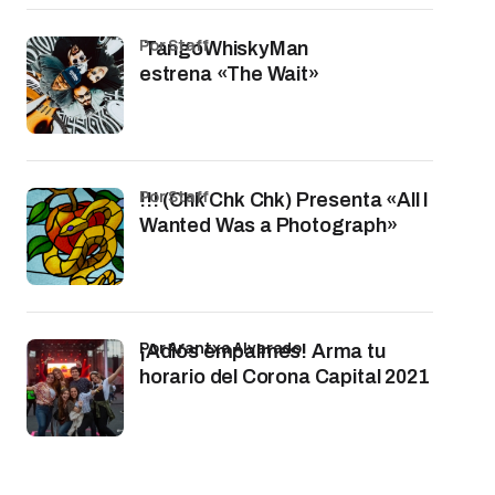
por Staff
TangoWhiskyMan
estrena «The Wait»
por Staff
!!! (Chk Chk Chk) Presenta «All I
Wanted Was a Photograph»
por Arantxa Alvarado
¡Adiós empalmes! Arma tu
horario del Corona Capital 2021