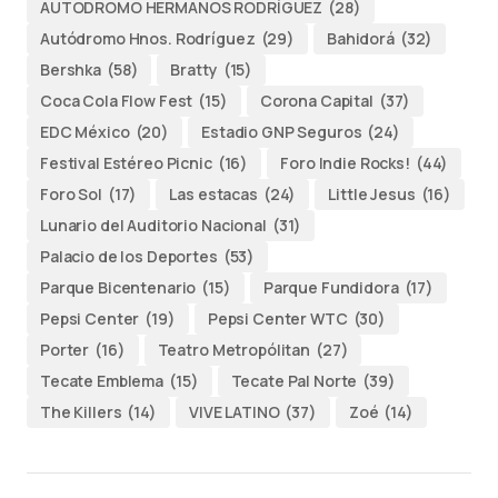
AUTODROMO HERMANOS RODRÍGUEZ
(28)
Autódromo Hnos. Rodríguez
(29)
Bahidorá
(32)
Bershka
(58)
Bratty
(15)
Coca Cola Flow Fest
(15)
Corona Capital
(37)
EDC México
(20)
Estadio GNP Seguros
(24)
Festival Estéreo Picnic
(16)
Foro Indie Rocks!
(44)
Foro Sol
(17)
Las estacas
(24)
Little Jesus
(16)
Lunario del Auditorio Nacional
(31)
Palacio de los Deportes
(53)
Parque Bicentenario
(15)
Parque Fundidora
(17)
Pepsi Center
(19)
Pepsi Center WTC
(30)
Porter
(16)
Teatro Metropólitan
(27)
Tecate Emblema
(15)
Tecate Pal Norte
(39)
The Killers
(14)
VIVE LATINO
(37)
Zoé
(14)