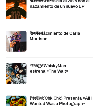
por Montserrat
Adán Cruz inicia el 2025 con el
nazamiento de un nuevo EP
por Staff
El Renacimiento de Carla
Morrison
por Staff
TangoWhiskyMan
estrena «The Wait»
por Staff
!!! (Chk Chk Chk) Presenta «All I
Wanted Was a Photograph»