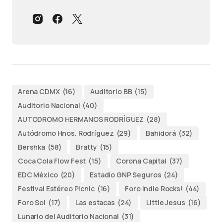
Arena CDMX
(16)
Auditorio BB
(15)
Auditorio Nacional
(40)
AUTODROMO HERMANOS RODRÍGUEZ
(28)
Autódromo Hnos. Rodríguez
(29)
Bahidorá
(32)
Bershka
(58)
Bratty
(15)
Coca Cola Flow Fest
(15)
Corona Capital
(37)
EDC México
(20)
Estadio GNP Seguros
(24)
Festival Estéreo Picnic
(16)
Foro Indie Rocks!
(44)
Foro Sol
(17)
Las estacas
(24)
Little Jesus
(16)
Lunario del Auditorio Nacional
(31)