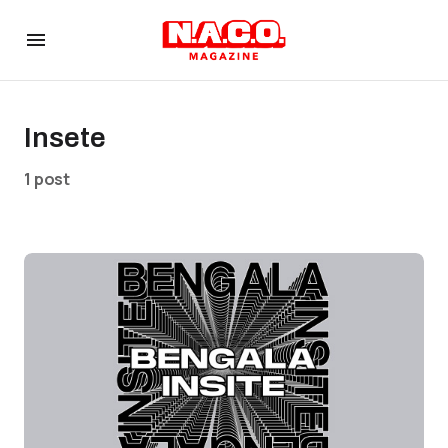
Insete
1 post