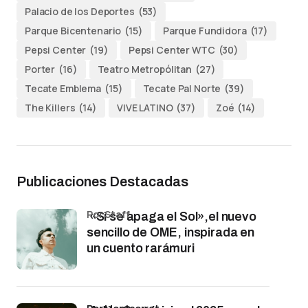
Palacio de los Deportes
(53)
Parque Bicentenario
(15)
Parque Fundidora
(17)
Pepsi Center
(19)
Pepsi Center WTC
(30)
Porter
(16)
Teatro Metropólitan
(27)
Tecate Emblema
(15)
Tecate Pal Norte
(39)
The Killers
(14)
VIVE LATINO
(37)
Zoé
(14)
Publicaciones Destacadas
por Staff
«Si se apaga el Sol»,el nuevo
sencillo de OME, inspirada en
un cuento rarámuri