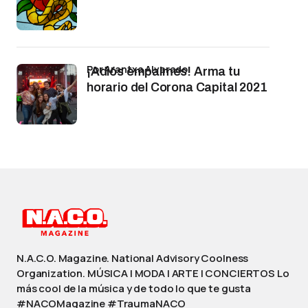
por Arantxa Alvarado
¡Adiós empalmes! Arma tu
horario del Corona Capital 2021
N.A.C.O. Magazine. National Advisory Coolness
Organization. MÚSICA | MODA | ARTE | CONCIERTOS Lo
más cool de la música y de todo lo que te gusta
#NACOMagazine #TraumaNACO