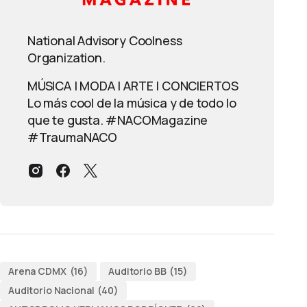
National Advisory Coolness
Organization.
MÚSICA | MODA | ARTE | CONCIERTOS
Lo más cool de la música y de todo lo
que te gusta. #NACOMagazine
#TraumaNACO
Arena CDMX
(16)
Auditorio BB
(15)
Auditorio Nacional
(40)