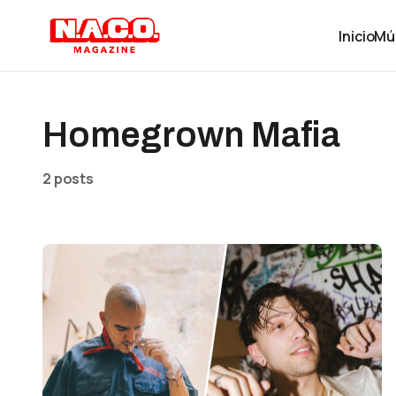
Inicio
Mú
Homegrown Mafia
2 posts