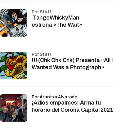
por Staff
TangoWhiskyMan
estrena «The Wait»
por Staff
!!! (Chk Chk Chk) Presenta «All I
Wanted Was a Photograph»
por Arantxa Alvarado
¡Adiós empalmes! Arma tu
horario del Corona Capital 2021