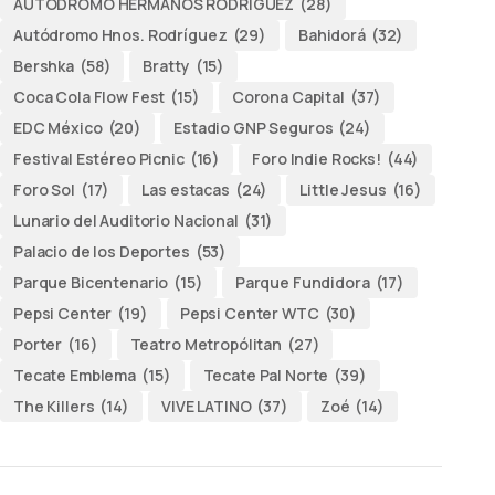
AUTODROMO HERMANOS RODRÍGUEZ
(28)
Autódromo Hnos. Rodríguez
(29)
Bahidorá
(32)
Bershka
(58)
Bratty
(15)
Coca Cola Flow Fest
(15)
Corona Capital
(37)
EDC México
(20)
Estadio GNP Seguros
(24)
Festival Estéreo Picnic
(16)
Foro Indie Rocks!
(44)
Foro Sol
(17)
Las estacas
(24)
Little Jesus
(16)
Lunario del Auditorio Nacional
(31)
Palacio de los Deportes
(53)
Parque Bicentenario
(15)
Parque Fundidora
(17)
Pepsi Center
(19)
Pepsi Center WTC
(30)
Porter
(16)
Teatro Metropólitan
(27)
Tecate Emblema
(15)
Tecate Pal Norte
(39)
The Killers
(14)
VIVE LATINO
(37)
Zoé
(14)