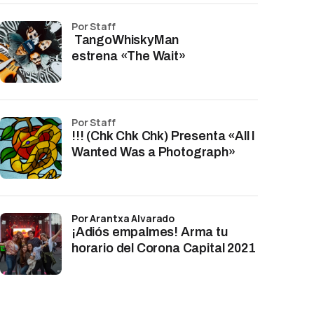
por Staff
TangoWhiskyMan
estrena «The Wait»
por Staff
!!! (Chk Chk Chk) Presenta «All I
Wanted Was a Photograph»
por Arantxa Alvarado
¡Adiós empalmes! Arma tu
horario del Corona Capital 2021