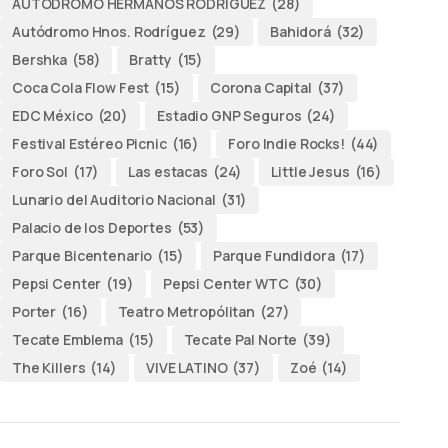
AUTODROMO HERMANOS RODRÍGUEZ
(28)
Autódromo Hnos. Rodríguez
(29)
Bahidorá
(32)
Bershka
(58)
Bratty
(15)
Coca Cola Flow Fest
(15)
Corona Capital
(37)
EDC México
(20)
Estadio GNP Seguros
(24)
Festival Estéreo Picnic
(16)
Foro Indie Rocks!
(44)
Foro Sol
(17)
Las estacas
(24)
Little Jesus
(16)
Lunario del Auditorio Nacional
(31)
Palacio de los Deportes
(53)
Parque Bicentenario
(15)
Parque Fundidora
(17)
Pepsi Center
(19)
Pepsi Center WTC
(30)
Porter
(16)
Teatro Metropólitan
(27)
Tecate Emblema
(15)
Tecate Pal Norte
(39)
The Killers
(14)
VIVE LATINO
(37)
Zoé
(14)