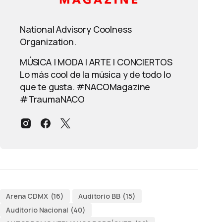
National Advisory Coolness
Organization.
MÚSICA | MODA | ARTE | CONCIERTOS
Lo más cool de la música y de todo lo
que te gusta. #NACOMagazine
#TraumaNACO
Arena CDMX
(16)
Auditorio BB
(15)
Auditorio Nacional
(40)