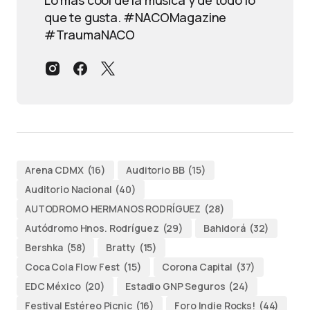
que te gusta. #NACOMagazine
#TraumaNACO
Arena CDMX
(16)
Auditorio BB
(15)
Auditorio Nacional
(40)
AUTODROMO HERMANOS RODRÍGUEZ
(28)
Autódromo Hnos. Rodríguez
(29)
Bahidorá
(32)
Bershka
(58)
Bratty
(15)
Coca Cola Flow Fest
(15)
Corona Capital
(37)
EDC México
(20)
Estadio GNP Seguros
(24)
Festival Estéreo Picnic
(16)
Foro Indie Rocks!
(44)