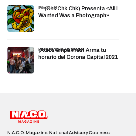
por Staff
!!! (Chk Chk Chk) Presenta «All I
Wanted Was a Photograph»
por Arantxa Alvarado
¡Adiós empalmes! Arma tu
horario del Corona Capital 2021
N.A.C.O. Magazine. National Advisory Coolness