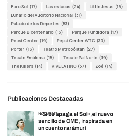
Foro Sol
(17)
Las estacas
(24)
Little Jesus
(16)
Lunario del Auditorio Nacional
(31)
Palacio de los Deportes
(53)
Parque Bicentenario
(15)
Parque Fundidora
(17)
Pepsi Center
(19)
Pepsi Center WTC
(30)
Porter
(16)
Teatro Metropólitan
(27)
Tecate Emblema
(15)
Tecate Pal Norte
(39)
The Killers
(14)
VIVE LATINO
(37)
Zoé
(14)
Publicaciones Destacadas
por Staff
«Si se apaga el Sol»,el nuevo
sencillo de OME, inspirada en
un cuento rarámuri