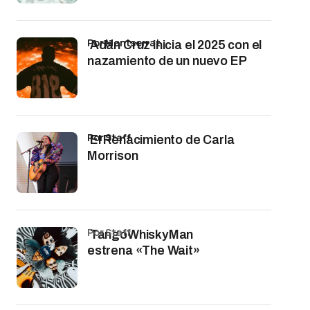
por Montserrat
Adán Cruz inicia el 2025 con el
nazamiento de un nuevo EP
por Staff
El Renacimiento de Carla
Morrison
por Staff
TangoWhiskyMan
estrena «The Wait»