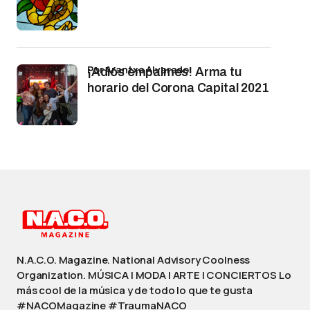
por Arantxa Alvarado
¡Adiós empalmes! Arma tu
horario del Corona Capital 2021
N.A.C.O. Magazine. National Advisory Coolness
Organization. MÚSICA | MODA | ARTE | CONCIERTOS Lo
más cool de la música y de todo lo que te gusta
#NACOMagazine #TraumaNACO