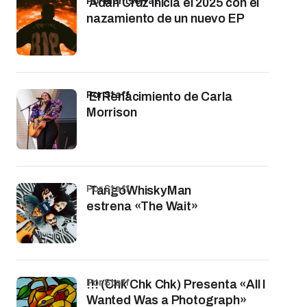
por Montserrat
Adán Cruz inicia el 2025 con el
nazamiento de un nuevo EP
por Staff
El Renacimiento de Carla
Morrison
por Staff
TangoWhiskyMan
estrena «The Wait»
por Staff
!!! (Chk Chk Chk) Presenta «All I
Wanted Was a Photograph»