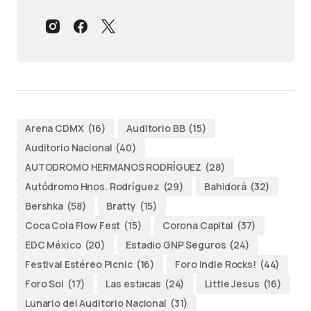
Arena CDMX
(16)
Auditorio BB
(15)
Auditorio Nacional
(40)
AUTODROMO HERMANOS RODRÍGUEZ
(28)
Autódromo Hnos. Rodríguez
(29)
Bahidorá
(32)
Bershka
(58)
Bratty
(15)
Coca Cola Flow Fest
(15)
Corona Capital
(37)
EDC México
(20)
Estadio GNP Seguros
(24)
Festival Estéreo Picnic
(16)
Foro Indie Rocks!
(44)
Foro Sol
(17)
Las estacas
(24)
Little Jesus
(16)
Lunario del Auditorio Nacional
(31)