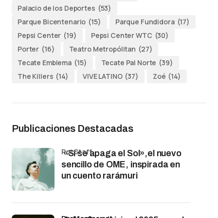
Palacio de los Deportes
(53)
Parque Bicentenario
(15)
Parque Fundidora
(17)
Pepsi Center
(19)
Pepsi Center WTC
(30)
Porter
(16)
Teatro Metropólitan
(27)
Tecate Emblema
(15)
Tecate Pal Norte
(39)
The Killers
(14)
VIVE LATINO
(37)
Zoé
(14)
Publicaciones Destacadas
por Staff
«Si se apaga el Sol»,el nuevo
sencillo de OME, inspirada en
un cuento rarámuri