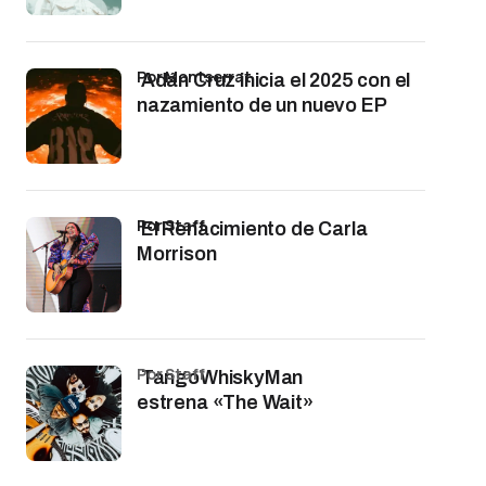
por Montserrat
Adán Cruz inicia el 2025 con el
nazamiento de un nuevo EP
por Staff
El Renacimiento de Carla
Morrison
por Staff
TangoWhiskyMan
estrena «The Wait»