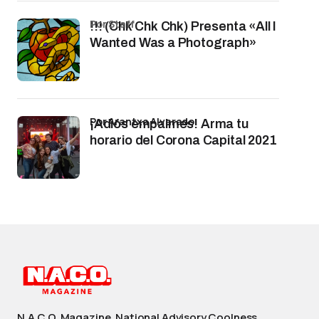
por Staff
!!! (Chk Chk Chk) Presenta «All I
Wanted Was a Photograph»
por Arantxa Alvarado
¡Adiós empalmes! Arma tu
horario del Corona Capital 2021
N.A.C.O. Magazine. National Advisory Coolness