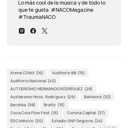
Lo más cool de la música y de todo lo
que te gusta. #NACOMagazine
#TraumaNACO
Arena CDMX
(16)
Auditorio BB
(15)
Auditorio Nacional
(40)
AUTODROMO HERMANOS RODRÍGUEZ
(28)
Autódromo Hnos. Rodríguez
(29)
Bahidorá
(32)
Bershka
(58)
Bratty
(15)
Coca Cola Flow Fest
(15)
Corona Capital
(37)
EDC México
(20)
Estadio GNP Seguros
(24)