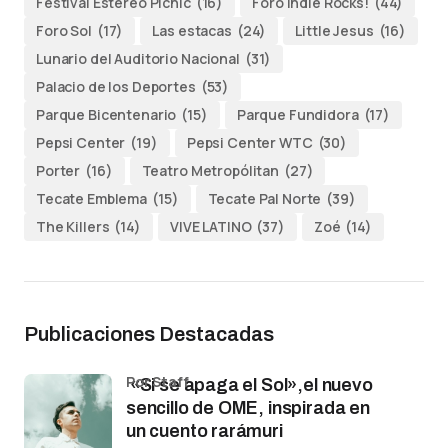
Festival Estéreo Picnic
(16)
Foro Indie Rocks!
(44)
Foro Sol
(17)
Las estacas
(24)
Little Jesus
(16)
Lunario del Auditorio Nacional
(31)
Palacio de los Deportes
(53)
Parque Bicentenario
(15)
Parque Fundidora
(17)
Pepsi Center
(19)
Pepsi Center WTC
(30)
Porter
(16)
Teatro Metropólitan
(27)
Tecate Emblema
(15)
Tecate Pal Norte
(39)
The Killers
(14)
VIVE LATINO
(37)
Zoé
(14)
Publicaciones Destacadas
por Staff
«Si se apaga el Sol»,el nuevo
sencillo de OME, inspirada en
un cuento rarámuri