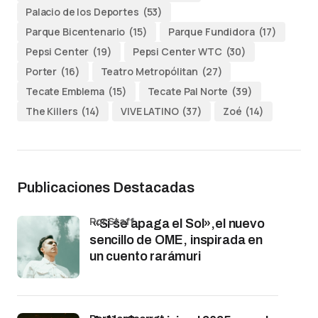
Palacio de los Deportes
(53)
Parque Bicentenario
(15)
Parque Fundidora
(17)
Pepsi Center
(19)
Pepsi Center WTC
(30)
Porter
(16)
Teatro Metropólitan
(27)
Tecate Emblema
(15)
Tecate Pal Norte
(39)
The Killers
(14)
VIVE LATINO
(37)
Zoé
(14)
Publicaciones Destacadas
por Staff
«Si se apaga el Sol»,el nuevo
sencillo de OME, inspirada en
un cuento rarámuri