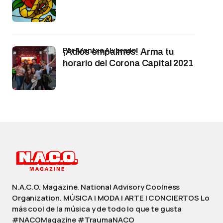
por Arantxa Alvarado
¡Adiós empalmes! Arma tu
horario del Corona Capital 2021
N.A.C.O. Magazine. National Advisory Coolness
Organization. MÚSICA | MODA | ARTE | CONCIERTOS Lo
más cool de la música y de todo lo que te gusta
#NACOMagazine #TraumaNACO