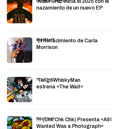
por Montserrat
Adán Cruz inicia el 2025 con el
nazamiento de un nuevo EP
por Staff
El Renacimiento de Carla
Morrison
por Staff
TangoWhiskyMan
estrena «The Wait»
por Staff
!!! (Chk Chk Chk) Presenta «All I
Wanted Was a Photograph»