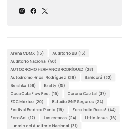
Arena CDMX
(16)
Auditorio BB
(15)
Auditorio Nacional
(40)
AUTODROMO HERMANOS RODRÍGUEZ
(28)
Autódromo Hnos. Rodríguez
(29)
Bahidorá
(32)
Bershka
(58)
Bratty
(15)
Coca Cola Flow Fest
(15)
Corona Capital
(37)
EDC México
(20)
Estadio GNP Seguros
(24)
Festival Estéreo Picnic
(16)
Foro Indie Rocks!
(44)
Foro Sol
(17)
Las estacas
(24)
Little Jesus
(16)
Lunario del Auditorio Nacional
(31)