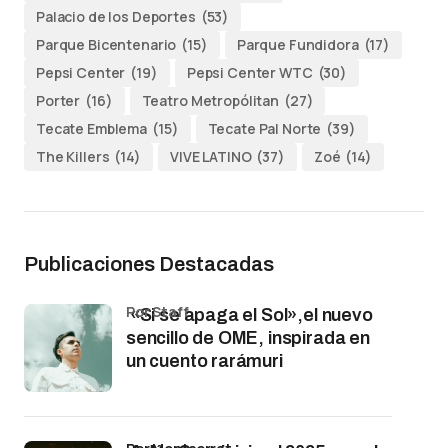
Palacio de los Deportes
(53)
Parque Bicentenario
(15)
Parque Fundidora
(17)
Pepsi Center
(19)
Pepsi Center WTC
(30)
Porter
(16)
Teatro Metropólitan
(27)
Tecate Emblema
(15)
Tecate Pal Norte
(39)
The Killers
(14)
VIVE LATINO
(37)
Zoé
(14)
Publicaciones Destacadas
por Staff
«Si se apaga el Sol»,el nuevo
sencillo de OME, inspirada en
un cuento rarámuri