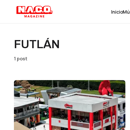
Inicio
Mú
FUTLÁN
1 post