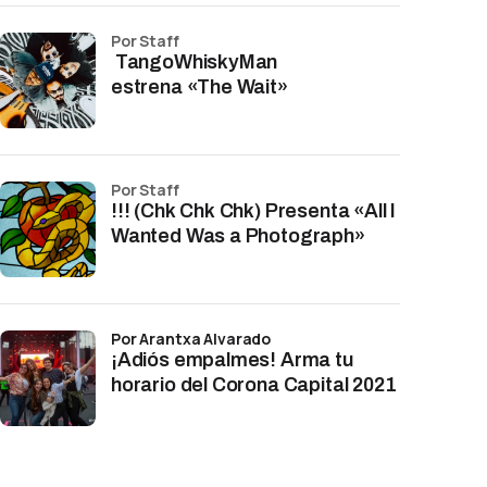
por Staff
TangoWhiskyMan
estrena «The Wait»
por Staff
!!! (Chk Chk Chk) Presenta «All I
Wanted Was a Photograph»
por Arantxa Alvarado
¡Adiós empalmes! Arma tu
horario del Corona Capital 2021