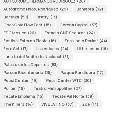
AUTODROMO HERMANOS RODRÍGUEZ
(28)
Autódromo Hnos. Rodríguez
(29)
Bahidorá
(32)
Bershka
(58)
Bratty
(15)
Coca Cola Flow Fest
(15)
Corona Capital
(37)
EDC México
(20)
Estadio GNP Seguros
(24)
Festival Estéreo Picnic
(16)
Foro Indie Rocks!
(44)
Foro Sol
(17)
Las estacas
(24)
Little Jesus
(16)
Lunario del Auditorio Nacional
(31)
Palacio de los Deportes
(53)
Parque Bicentenario
(15)
Parque Fundidora
(17)
Pepsi Center
(19)
Pepsi Center WTC
(30)
Porter
(16)
Teatro Metropólitan
(27)
Tecate Emblema
(15)
Tecate Pal Norte
(39)
The Killers
(14)
VIVE LATINO
(37)
Zoé
(14)