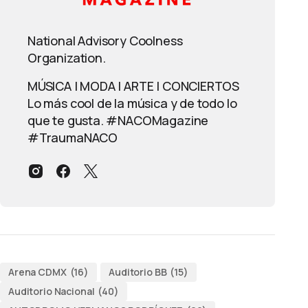
National Advisory Coolness
Organization.
MÚSICA | MODA | ARTE | CONCIERTOS
Lo más cool de la música y de todo lo
que te gusta. #NACOMagazine
#TraumaNACO
Arena CDMX
(16)
Auditorio BB
(15)
Auditorio Nacional
(40)