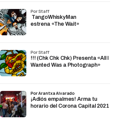
por Staff
TangoWhiskyMan
estrena «The Wait»
por Staff
!!! (Chk Chk Chk) Presenta «All I
Wanted Was a Photograph»
por Arantxa Alvarado
¡Adiós empalmes! Arma tu
horario del Corona Capital 2021