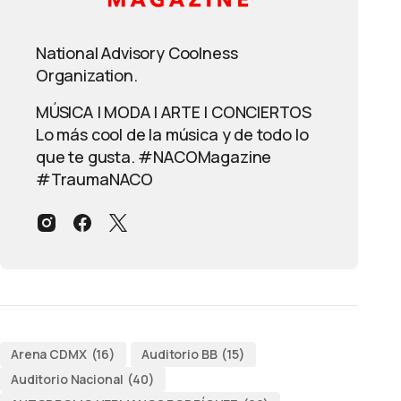
National Advisory Coolness
Organization.
MÚSICA | MODA | ARTE | CONCIERTOS
Lo más cool de la música y de todo lo
que te gusta. #NACOMagazine
#TraumaNACO
Arena CDMX
(16)
Auditorio BB
(15)
Auditorio Nacional
(40)