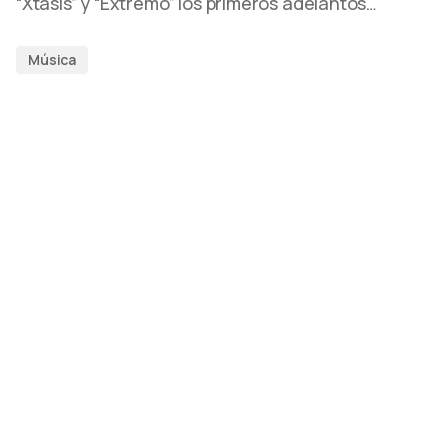
“Xtasis” y “Extremo” los primeros adelantos…
Música