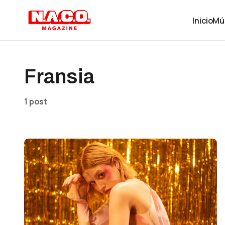
Inicio
Mú
Fransia
1 post