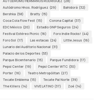
AUTODROMO HERMANOS RODRÍGUEZ
(28)
Autódromo Hnos. Rodríguez
(29)
Bahidorá
(32)
Bershka
(58)
Bratty
(15)
Coca Cola Flow Fest
(15)
Corona Capital
(37)
EDC México
(20)
Estadio GNP Seguros
(24)
Festival Estéreo Picnic
(16)
Foro Indie Rocks!
(44)
Foro Sol
(17)
Las estacas
(24)
Little Jesus
(16)
Lunario del Auditorio Nacional
(31)
Palacio de los Deportes
(53)
Parque Bicentenario
(15)
Parque Fundidora
(17)
Pepsi Center
(19)
Pepsi Center WTC
(30)
Porter
(16)
Teatro Metropólitan
(27)
Tecate Emblema
(15)
Tecate Pal Norte
(39)
The Killers
(14)
VIVE LATINO
(37)
Zoé
(14)