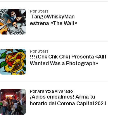
por Staff
TangoWhiskyMan
estrena «The Wait»
por Staff
!!! (Chk Chk Chk) Presenta «All I
Wanted Was a Photograph»
por Arantxa Alvarado
¡Adiós empalmes! Arma tu
horario del Corona Capital 2021