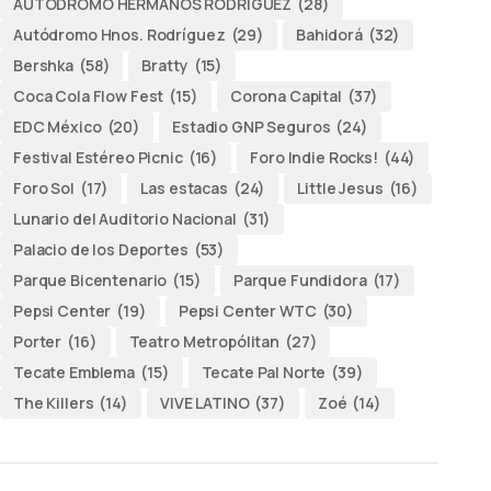
AUTODROMO HERMANOS RODRÍGUEZ
(28)
Autódromo Hnos. Rodríguez
(29)
Bahidorá
(32)
Bershka
(58)
Bratty
(15)
Coca Cola Flow Fest
(15)
Corona Capital
(37)
EDC México
(20)
Estadio GNP Seguros
(24)
Festival Estéreo Picnic
(16)
Foro Indie Rocks!
(44)
Foro Sol
(17)
Las estacas
(24)
Little Jesus
(16)
Lunario del Auditorio Nacional
(31)
Palacio de los Deportes
(53)
Parque Bicentenario
(15)
Parque Fundidora
(17)
Pepsi Center
(19)
Pepsi Center WTC
(30)
Porter
(16)
Teatro Metropólitan
(27)
Tecate Emblema
(15)
Tecate Pal Norte
(39)
The Killers
(14)
VIVE LATINO
(37)
Zoé
(14)