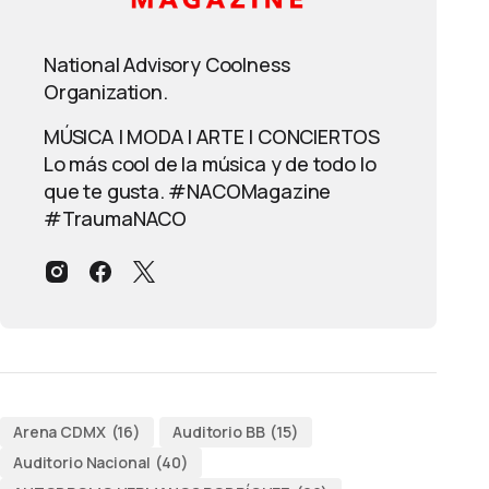
National Advisory Coolness
Organization.
MÚSICA | MODA | ARTE | CONCIERTOS
Lo más cool de la música y de todo lo
que te gusta. #NACOMagazine
#TraumaNACO
Arena CDMX
(16)
Auditorio BB
(15)
Auditorio Nacional
(40)