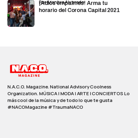
por Arantxa Alvarado
¡Adiós empalmes! Arma tu
horario del Corona Capital 2021
N.A.C.O. Magazine. National Advisory Coolness
Organization. MÚSICA | MODA | ARTE | CONCIERTOS Lo
más cool de la música y de todo lo que te gusta
#NACOMagazine #TraumaNACO