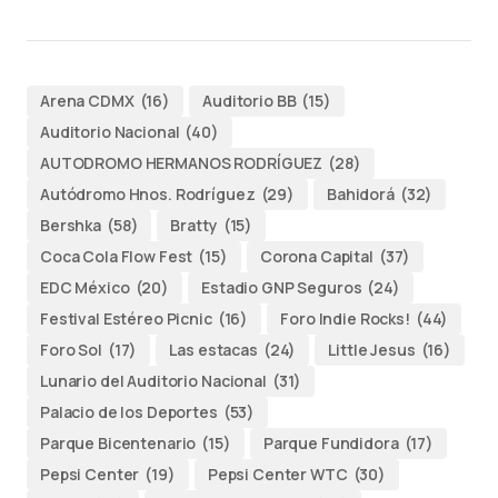
Arena CDMX
(16)
Auditorio BB
(15)
Auditorio Nacional
(40)
AUTODROMO HERMANOS RODRÍGUEZ
(28)
Autódromo Hnos. Rodríguez
(29)
Bahidorá
(32)
Bershka
(58)
Bratty
(15)
Coca Cola Flow Fest
(15)
Corona Capital
(37)
EDC México
(20)
Estadio GNP Seguros
(24)
Festival Estéreo Picnic
(16)
Foro Indie Rocks!
(44)
Foro Sol
(17)
Las estacas
(24)
Little Jesus
(16)
Lunario del Auditorio Nacional
(31)
Palacio de los Deportes
(53)
Parque Bicentenario
(15)
Parque Fundidora
(17)
Pepsi Center
(19)
Pepsi Center WTC
(30)