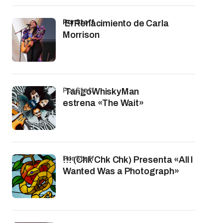
por Staff
El Renacimiento de Carla
Morrison
por Staff
TangoWhiskyMan
estrena «The Wait»
por Staff
!!! (Chk Chk Chk) Presenta «All I
Wanted Was a Photograph»