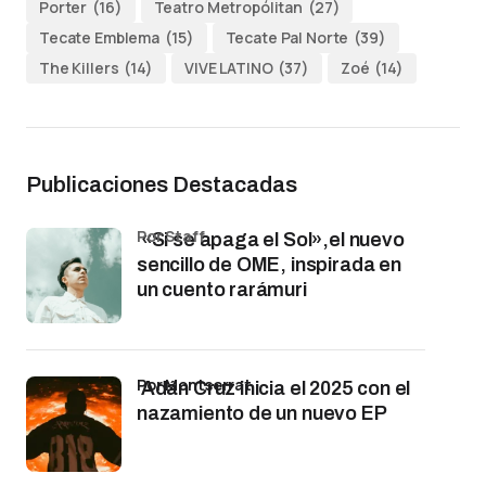
Porter
(16)
Teatro Metropólitan
(27)
Tecate Emblema
(15)
Tecate Pal Norte
(39)
The Killers
(14)
VIVE LATINO
(37)
Zoé
(14)
Publicaciones Destacadas
por Staff
«Si se apaga el Sol»,el nuevo
sencillo de OME, inspirada en
un cuento rarámuri
por Montserrat
Adán Cruz inicia el 2025 con el
nazamiento de un nuevo EP