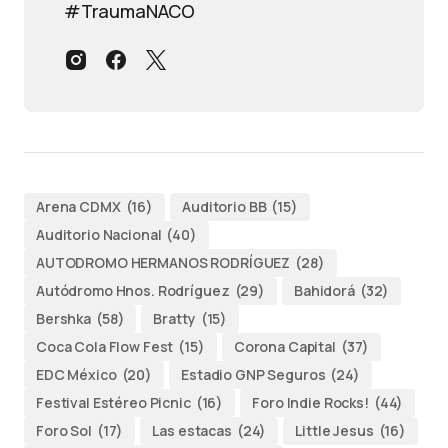
#TraumaNACO
Arena CDMX
(16)
Auditorio BB
(15)
Auditorio Nacional
(40)
AUTODROMO HERMANOS RODRÍGUEZ
(28)
Autódromo Hnos. Rodríguez
(29)
Bahidorá
(32)
Bershka
(58)
Bratty
(15)
Coca Cola Flow Fest
(15)
Corona Capital
(37)
EDC México
(20)
Estadio GNP Seguros
(24)
Festival Estéreo Picnic
(16)
Foro Indie Rocks!
(44)
Foro Sol
(17)
Las estacas
(24)
Little Jesus
(16)