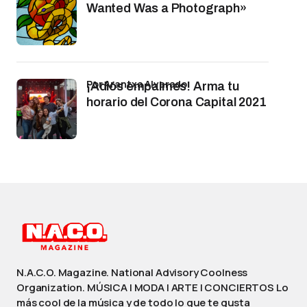
Wanted Was a Photograph»
por Arantxa Alvarado
¡Adiós empalmes! Arma tu
horario del Corona Capital 2021
N.A.C.O. Magazine. National Advisory Coolness
Organization. MÚSICA | MODA | ARTE | CONCIERTOS Lo
más cool de la música y de todo lo que te gusta