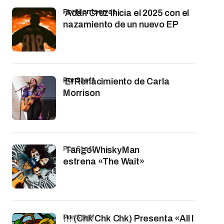
por Montserrat
Adán Cruz inicia el 2025 con el
nazamiento de un nuevo EP
por Staff
El Renacimiento de Carla
Morrison
por Staff
TangoWhiskyMan
estrena «The Wait»
por Staff
!!! (Chk Chk Chk) Presenta «All I