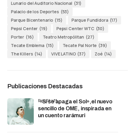
Lunario del Auditorio Nacional
(31)
Palacio de los Deportes
(53)
Parque Bicentenario
(15)
Parque Fundidora
(17)
Pepsi Center
(19)
Pepsi Center WTC
(30)
Porter
(16)
Teatro Metropólitan
(27)
Tecate Emblema
(15)
Tecate Pal Norte
(39)
The Killers
(14)
VIVE LATINO
(37)
Zoé
(14)
Publicaciones Destacadas
por Staff
«Si se apaga el Sol»,el nuevo
sencillo de OME, inspirada en
un cuento rarámuri