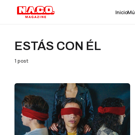
Inicio
Mú
ESTÁS CON ÉL
1 post