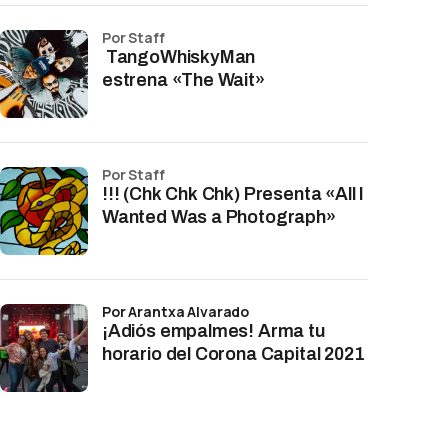
por Staff
TangoWhiskyMan
estrena «The Wait»
por Staff
!!! (Chk Chk Chk) Presenta «All I
Wanted Was a Photograph»
por Arantxa Alvarado
¡Adiós empalmes! Arma tu
horario del Corona Capital 2021