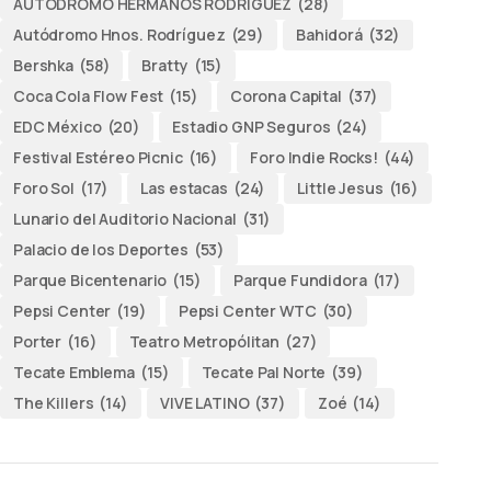
AUTODROMO HERMANOS RODRÍGUEZ
(28)
Autódromo Hnos. Rodríguez
(29)
Bahidorá
(32)
Bershka
(58)
Bratty
(15)
Coca Cola Flow Fest
(15)
Corona Capital
(37)
EDC México
(20)
Estadio GNP Seguros
(24)
Festival Estéreo Picnic
(16)
Foro Indie Rocks!
(44)
Foro Sol
(17)
Las estacas
(24)
Little Jesus
(16)
Lunario del Auditorio Nacional
(31)
Palacio de los Deportes
(53)
Parque Bicentenario
(15)
Parque Fundidora
(17)
Pepsi Center
(19)
Pepsi Center WTC
(30)
Porter
(16)
Teatro Metropólitan
(27)
Tecate Emblema
(15)
Tecate Pal Norte
(39)
The Killers
(14)
VIVE LATINO
(37)
Zoé
(14)