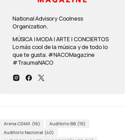
National Advisory Coolness
Organization.
MÚSICA | MODA | ARTE | CONCIERTOS
Lo más cool de la música y de todo lo
que te gusta. #NACOMagazine
#TraumaNACO
Arena CDMX
(16)
Auditorio BB
(15)
Auditorio Nacional
(40)