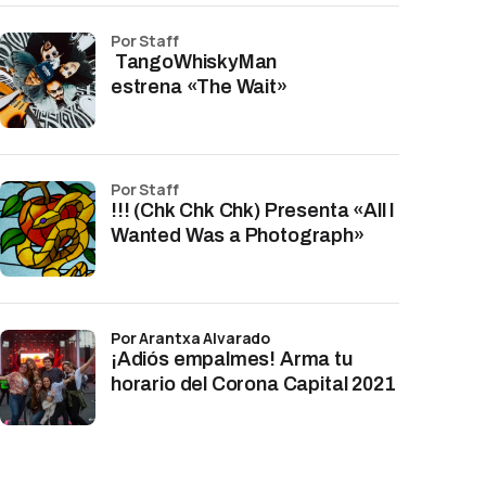
por Staff
TangoWhiskyMan
estrena «The Wait»
por Staff
!!! (Chk Chk Chk) Presenta «All I
Wanted Was a Photograph»
por Arantxa Alvarado
¡Adiós empalmes! Arma tu
horario del Corona Capital 2021