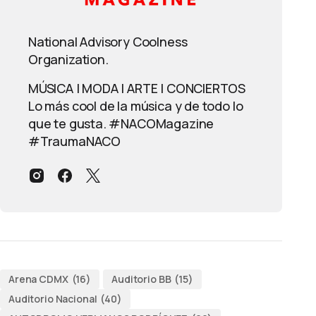
National Advisory Coolness
Organization.
MÚSICA | MODA | ARTE | CONCIERTOS
Lo más cool de la música y de todo lo
que te gusta. #NACOMagazine
#TraumaNACO
Arena CDMX
(16)
Auditorio BB
(15)
Auditorio Nacional
(40)