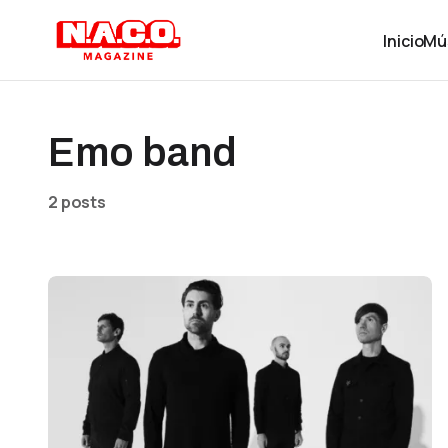
Inicio
Mú
Emo band
2 posts