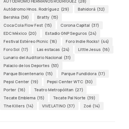
AUTODROMO HERMANOS RODRÍGUEZ
(28)
Autódromo Hnos. Rodríguez
(29)
Bahidorá
(32)
Bershka
(58)
Bratty
(15)
Coca Cola Flow Fest
(15)
Corona Capital
(37)
EDC México
(20)
Estadio GNP Seguros
(24)
Festival Estéreo Picnic
(16)
Foro Indie Rocks!
(44)
Foro Sol
(17)
Las estacas
(24)
Little Jesus
(16)
Lunario del Auditorio Nacional
(31)
Palacio de los Deportes
(53)
Parque Bicentenario
(15)
Parque Fundidora
(17)
Pepsi Center
(19)
Pepsi Center WTC
(30)
Porter
(16)
Teatro Metropólitan
(27)
Tecate Emblema
(15)
Tecate Pal Norte
(39)
The Killers
(14)
VIVE LATINO
(37)
Zoé
(14)