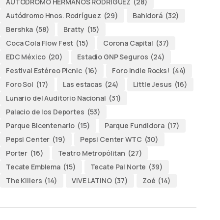
AUTODROMO HERMANOS RODRÍGUEZ
(28)
Autódromo Hnos. Rodríguez
(29)
Bahidorá
(32)
Bershka
(58)
Bratty
(15)
Coca Cola Flow Fest
(15)
Corona Capital
(37)
EDC México
(20)
Estadio GNP Seguros
(24)
Festival Estéreo Picnic
(16)
Foro Indie Rocks!
(44)
Foro Sol
(17)
Las estacas
(24)
Little Jesus
(16)
Lunario del Auditorio Nacional
(31)
Palacio de los Deportes
(53)
Parque Bicentenario
(15)
Parque Fundidora
(17)
Pepsi Center
(19)
Pepsi Center WTC
(30)
Porter
(16)
Teatro Metropólitan
(27)
Tecate Emblema
(15)
Tecate Pal Norte
(39)
The Killers
(14)
VIVE LATINO
(37)
Zoé
(14)