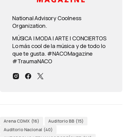
National Advisory Coolness
Organization.
MÚSICA | MODA | ARTE | CONCIERTOS
Lo más cool de la música y de todo lo
que te gusta. #NACOMagazine
#TraumaNACO
Arena CDMX
(16)
Auditorio BB
(15)
Auditorio Nacional
(40)