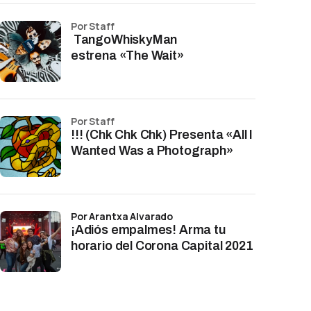
por Staff
TangoWhiskyMan
estrena «The Wait»
por Staff
!!! (Chk Chk Chk) Presenta «All I
Wanted Was a Photograph»
por Arantxa Alvarado
¡Adiós empalmes! Arma tu
horario del Corona Capital 2021