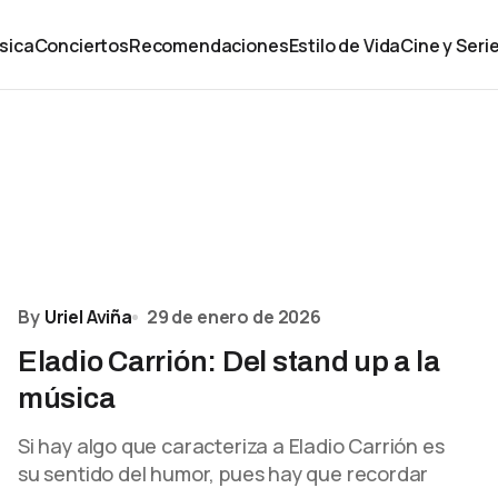
sica
Conciertos
Recomendaciones
Estilo de Vida
Cine y Seri
By
Uriel Aviña
29 de enero de 2026
Eladio Carrión: Del stand up a la
música
Si hay algo que caracteriza a Eladio Carrión es
su sentido del humor, pues hay que recordar