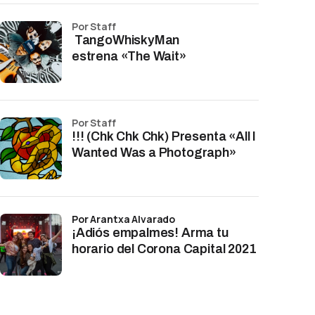
por Staff
TangoWhiskyMan
estrena «The Wait»
por Staff
!!! (Chk Chk Chk) Presenta «All I
Wanted Was a Photograph»
por Arantxa Alvarado
¡Adiós empalmes! Arma tu
horario del Corona Capital 2021