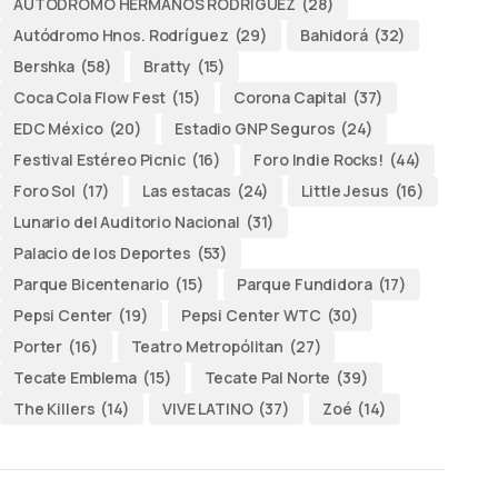
AUTODROMO HERMANOS RODRÍGUEZ
(28)
Autódromo Hnos. Rodríguez
(29)
Bahidorá
(32)
Bershka
(58)
Bratty
(15)
Coca Cola Flow Fest
(15)
Corona Capital
(37)
EDC México
(20)
Estadio GNP Seguros
(24)
Festival Estéreo Picnic
(16)
Foro Indie Rocks!
(44)
Foro Sol
(17)
Las estacas
(24)
Little Jesus
(16)
Lunario del Auditorio Nacional
(31)
Palacio de los Deportes
(53)
Parque Bicentenario
(15)
Parque Fundidora
(17)
Pepsi Center
(19)
Pepsi Center WTC
(30)
Porter
(16)
Teatro Metropólitan
(27)
Tecate Emblema
(15)
Tecate Pal Norte
(39)
The Killers
(14)
VIVE LATINO
(37)
Zoé
(14)