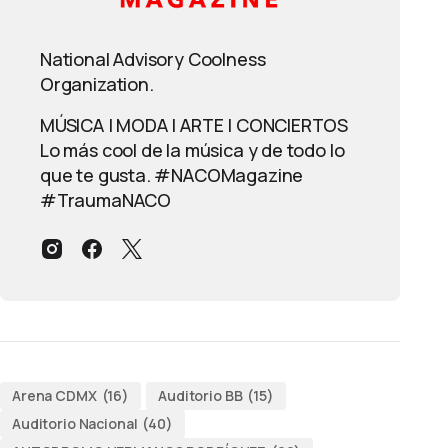
National Advisory Coolness
Organization.
MÚSICA | MODA | ARTE | CONCIERTOS
Lo más cool de la música y de todo lo
que te gusta. #NACOMagazine
#TraumaNACO
Arena CDMX
(16)
Auditorio BB
(15)
Auditorio Nacional
(40)