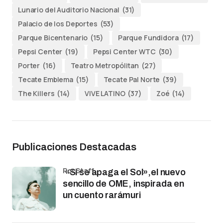
Lunario del Auditorio Nacional
(31)
Palacio de los Deportes
(53)
Parque Bicentenario
(15)
Parque Fundidora
(17)
Pepsi Center
(19)
Pepsi Center WTC
(30)
Porter
(16)
Teatro Metropólitan
(27)
Tecate Emblema
(15)
Tecate Pal Norte
(39)
The Killers
(14)
VIVE LATINO
(37)
Zoé
(14)
Publicaciones Destacadas
por Staff
«Si se apaga el Sol»,el nuevo
sencillo de OME, inspirada en
un cuento rarámuri