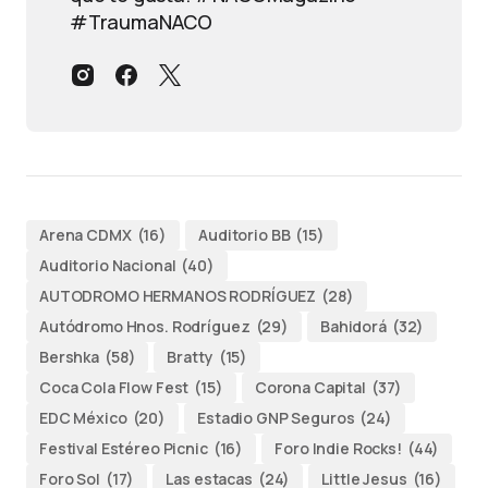
#TraumaNACO
Arena CDMX
(16)
Auditorio BB
(15)
Auditorio Nacional
(40)
AUTODROMO HERMANOS RODRÍGUEZ
(28)
Autódromo Hnos. Rodríguez
(29)
Bahidorá
(32)
Bershka
(58)
Bratty
(15)
Coca Cola Flow Fest
(15)
Corona Capital
(37)
EDC México
(20)
Estadio GNP Seguros
(24)
Festival Estéreo Picnic
(16)
Foro Indie Rocks!
(44)
Foro Sol
(17)
Las estacas
(24)
Little Jesus
(16)