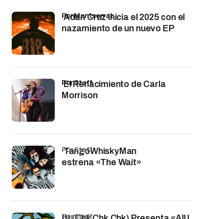
por Montserrat
Adán Cruz inicia el 2025 con el
nazamiento de un nuevo EP
por Staff
El Renacimiento de Carla
Morrison
por Staff
TangoWhiskyMan
estrena «The Wait»
por Staff
!!! (Chk Chk Chk) Presenta «All I