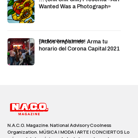
Wanted Was a Photograph»
por Arantxa Alvarado
¡Adiós empalmes! Arma tu
horario del Corona Capital 2021
N.A.C.O. Magazine. National Advisory Coolness
Organization. MÚSICA | MODA | ARTE | CONCIERTOS Lo