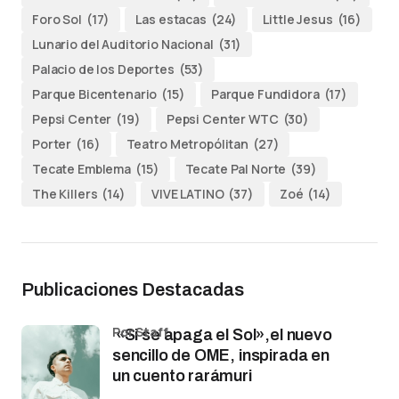
Foro Sol
(17)
Las estacas
(24)
Little Jesus
(16)
Lunario del Auditorio Nacional
(31)
Palacio de los Deportes
(53)
Parque Bicentenario
(15)
Parque Fundidora
(17)
Pepsi Center
(19)
Pepsi Center WTC
(30)
Porter
(16)
Teatro Metropólitan
(27)
Tecate Emblema
(15)
Tecate Pal Norte
(39)
The Killers
(14)
VIVE LATINO
(37)
Zoé
(14)
Publicaciones Destacadas
por Staff
«Si se apaga el Sol»,el nuevo
sencillo de OME, inspirada en
un cuento rarámuri