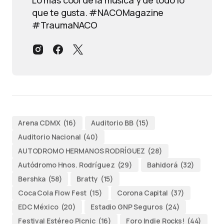
que te gusta. #NACOMagazine
#TraumaNACO
Arena CDMX
(16)
Auditorio BB
(15)
Auditorio Nacional
(40)
AUTODROMO HERMANOS RODRÍGUEZ
(28)
Autódromo Hnos. Rodríguez
(29)
Bahidorá
(32)
Bershka
(58)
Bratty
(15)
Coca Cola Flow Fest
(15)
Corona Capital
(37)
EDC México
(20)
Estadio GNP Seguros
(24)
Festival Estéreo Picnic
(16)
Foro Indie Rocks!
(44)