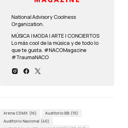
National Advisory Coolness
Organization.
MÚSICA | MODA | ARTE | CONCIERTOS
Lo más cool de la música y de todo lo
que te gusta. #NACOMagazine
#TraumaNACO
Arena CDMX
(16)
Auditorio BB
(15)
Auditorio Nacional
(40)