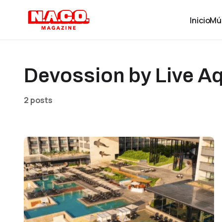
Inicio
Mú
Devossion by Live A
2 posts