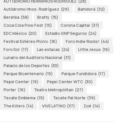
AUTODROMO HERMANOS RODRÍGUEZ
(28)
Autódromo Hnos. Rodríguez
(29)
Bahidorá
(32)
Bershka
(58)
Bratty
(15)
Coca Cola Flow Fest
(15)
Corona Capital
(37)
EDC México
(20)
Estadio GNP Seguros
(24)
Festival Estéreo Picnic
(16)
Foro Indie Rocks!
(44)
Foro Sol
(17)
Las estacas
(24)
Little Jesus
(16)
Lunario del Auditorio Nacional
(31)
Palacio de los Deportes
(53)
Parque Bicentenario
(15)
Parque Fundidora
(17)
Pepsi Center
(19)
Pepsi Center WTC
(30)
Porter
(16)
Teatro Metropólitan
(27)
Tecate Emblema
(15)
Tecate Pal Norte
(39)
The Killers
(14)
VIVE LATINO
(37)
Zoé
(14)