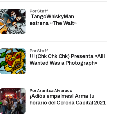
por Staff
TangoWhiskyMan
estrena «The Wait»
por Staff
!!! (Chk Chk Chk) Presenta «All I
Wanted Was a Photograph»
por Arantxa Alvarado
¡Adiós empalmes! Arma tu
horario del Corona Capital 2021