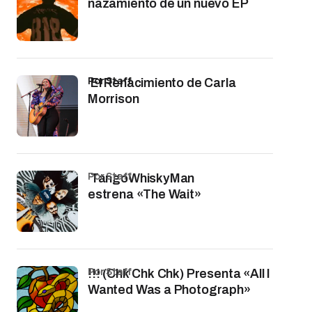
nazamiento de un nuevo EP
por Staff
El Renacimiento de Carla
Morrison
por Staff
TangoWhiskyMan
estrena «The Wait»
por Staff
!!! (Chk Chk Chk) Presenta «All I
Wanted Was a Photograph»