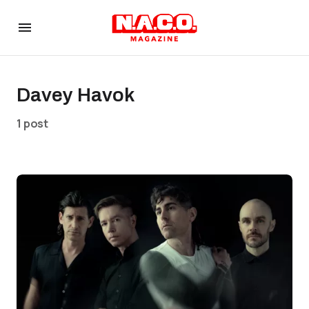
Davey Havok
1 post