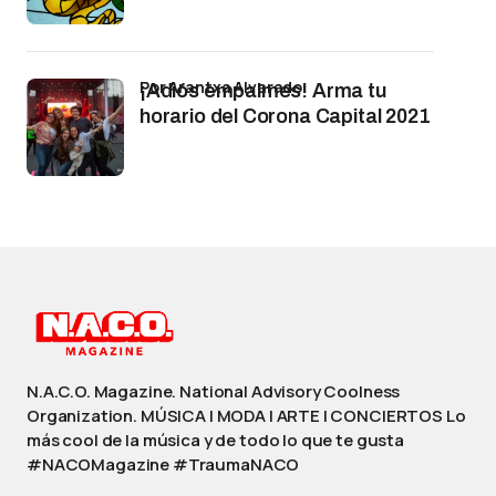
por Arantxa Alvarado
¡Adiós empalmes! Arma tu
horario del Corona Capital 2021
N.A.C.O. Magazine. National Advisory Coolness
Organization. MÚSICA | MODA | ARTE | CONCIERTOS Lo
más cool de la música y de todo lo que te gusta
#NACOMagazine #TraumaNACO