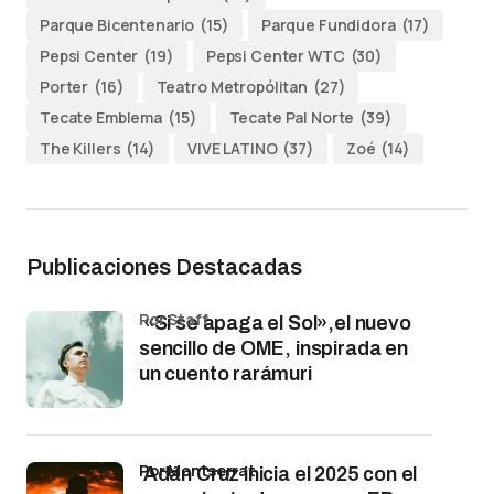
Parque Bicentenario
(15)
Parque Fundidora
(17)
Pepsi Center
(19)
Pepsi Center WTC
(30)
Porter
(16)
Teatro Metropólitan
(27)
Tecate Emblema
(15)
Tecate Pal Norte
(39)
The Killers
(14)
VIVE LATINO
(37)
Zoé
(14)
Publicaciones Destacadas
por Staff
«Si se apaga el Sol»,el nuevo
sencillo de OME, inspirada en
un cuento rarámuri
por Montserrat
Adán Cruz inicia el 2025 con el