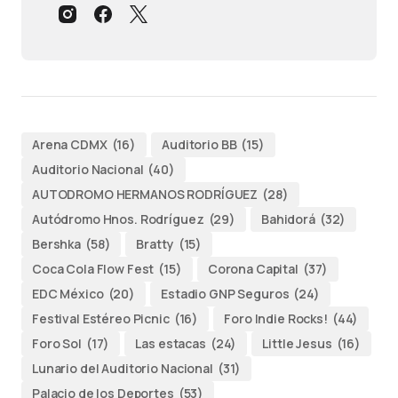
Arena CDMX
(16)
Auditorio BB
(15)
Auditorio Nacional
(40)
AUTODROMO HERMANOS RODRÍGUEZ
(28)
Autódromo Hnos. Rodríguez
(29)
Bahidorá
(32)
Bershka
(58)
Bratty
(15)
Coca Cola Flow Fest
(15)
Corona Capital
(37)
EDC México
(20)
Estadio GNP Seguros
(24)
Festival Estéreo Picnic
(16)
Foro Indie Rocks!
(44)
Foro Sol
(17)
Las estacas
(24)
Little Jesus
(16)
Lunario del Auditorio Nacional
(31)
Palacio de los Deportes
(53)