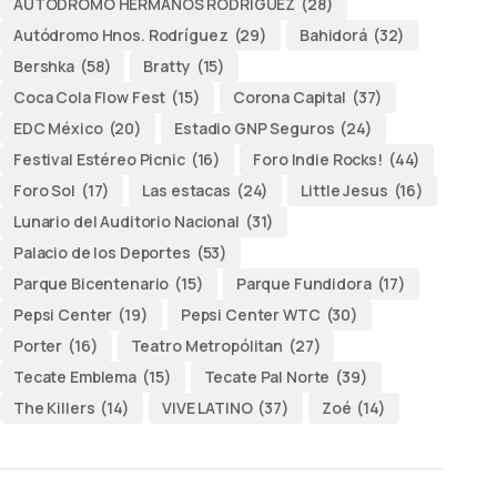
AUTODROMO HERMANOS RODRÍGUEZ
(28)
Autódromo Hnos. Rodríguez
(29)
Bahidorá
(32)
Bershka
(58)
Bratty
(15)
Coca Cola Flow Fest
(15)
Corona Capital
(37)
EDC México
(20)
Estadio GNP Seguros
(24)
Festival Estéreo Picnic
(16)
Foro Indie Rocks!
(44)
Foro Sol
(17)
Las estacas
(24)
Little Jesus
(16)
Lunario del Auditorio Nacional
(31)
Palacio de los Deportes
(53)
Parque Bicentenario
(15)
Parque Fundidora
(17)
Pepsi Center
(19)
Pepsi Center WTC
(30)
Porter
(16)
Teatro Metropólitan
(27)
Tecate Emblema
(15)
Tecate Pal Norte
(39)
The Killers
(14)
VIVE LATINO
(37)
Zoé
(14)