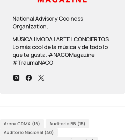
National Advisory Coolness
Organization.
MÚSICA | MODA | ARTE | CONCIERTOS
Lo más cool de la música y de todo lo
que te gusta. #NACOMagazine
#TraumaNACO
Arena CDMX
(16)
Auditorio BB
(15)
Auditorio Nacional
(40)