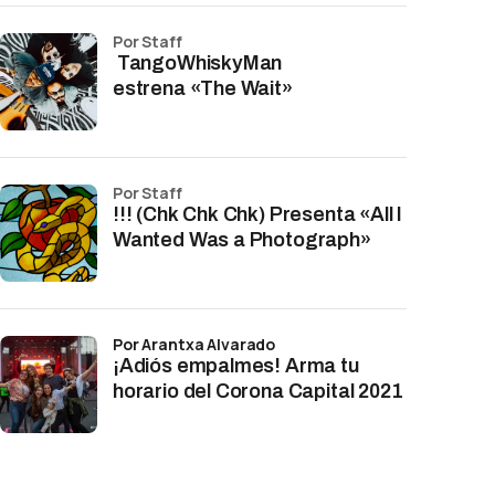
por Staff
TangoWhiskyMan
estrena «The Wait»
por Staff
!!! (Chk Chk Chk) Presenta «All I
Wanted Was a Photograph»
por Arantxa Alvarado
¡Adiós empalmes! Arma tu
horario del Corona Capital 2021