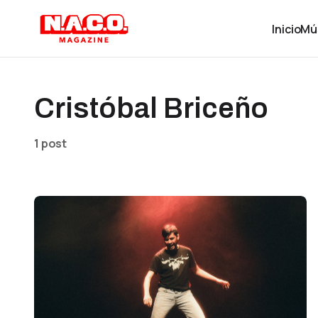
Inicio
Mú
Cristóbal Briceño
1 post