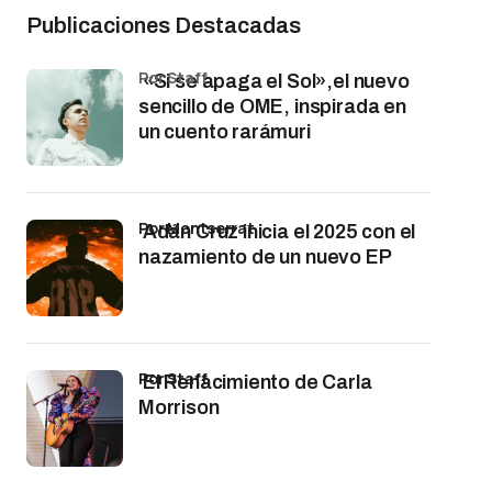
Publicaciones Destacadas
por Staff
«Si se apaga el Sol»,el nuevo
sencillo de OME, inspirada en
un cuento rarámuri
por Montserrat
Adán Cruz inicia el 2025 con el
nazamiento de un nuevo EP
por Staff
El Renacimiento de Carla
Morrison