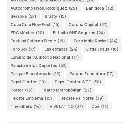
Autódromo Hnos. Rodríguez
(29)
Bahidorá
(32)
Bershka
(58)
Bratty
(15)
Coca Cola Flow Fest
(15)
Corona Capital
(37)
EDC México
(20)
Estadio GNP Seguros
(24)
Festival Estéreo Picnic
(16)
Foro Indie Rocks!
(44)
Foro Sol
(17)
Las estacas
(24)
Little Jesus
(16)
Lunario del Auditorio Nacional
(31)
Palacio de los Deportes
(53)
Parque Bicentenario
(15)
Parque Fundidora
(17)
Pepsi Center
(19)
Pepsi Center WTC
(30)
Porter
(16)
Teatro Metropólitan
(27)
Tecate Emblema
(15)
Tecate Pal Norte
(39)
The Killers
(14)
VIVE LATINO
(37)
Zoé
(14)