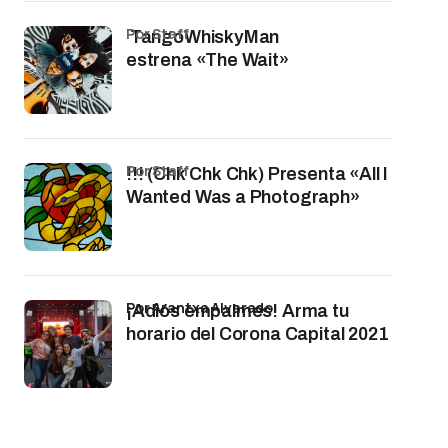
por Staff
TangoWhiskyMan
estrena «The Wait»
por Staff
!!! (Chk Chk Chk) Presenta «All I
Wanted Was a Photograph»
por Arantxa Alvarado
¡Adiós empalmes! Arma tu
horario del Corona Capital 2021