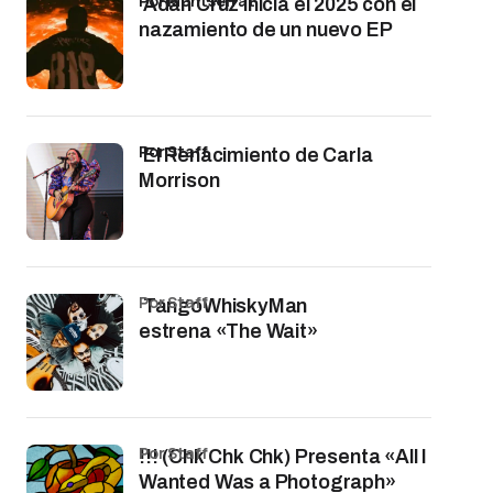
por Montserrat
Adán Cruz inicia el 2025 con el
nazamiento de un nuevo EP
por Staff
El Renacimiento de Carla
Morrison
por Staff
TangoWhiskyMan
estrena «The Wait»
por Staff
!!! (Chk Chk Chk) Presenta «All I
Wanted Was a Photograph»