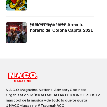
por Arantxa Alvarado
¡Adiós empalmes! Arma tu
horario del Corona Capital 2021
N.A.C.O. Magazine. National Advisory Coolness
Organization. MÚSICA | MODA | ARTE | CONCIERTOS Lo
más cool de la música y de todo lo que te gusta
#NACOMagazine #TraumaNACO