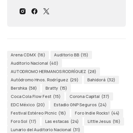
Arena CDMX
(16)
Auditorio BB
(15)
Auditorio Nacional
(40)
AUTODROMO HERMANOS RODRÍGUEZ
(28)
Autódromo Hnos. Rodríguez
(29)
Bahidorá
(32)
Bershka
(58)
Bratty
(15)
Coca Cola Flow Fest
(15)
Corona Capital
(37)
EDC México
(20)
Estadio GNP Seguros
(24)
Festival Estéreo Picnic
(16)
Foro Indie Rocks!
(44)
Foro Sol
(17)
Las estacas
(24)
Little Jesus
(16)
Lunario del Auditorio Nacional
(31)