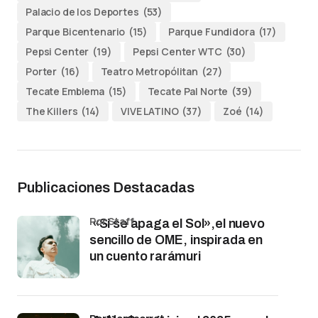
Palacio de los Deportes
(53)
Parque Bicentenario
(15)
Parque Fundidora
(17)
Pepsi Center
(19)
Pepsi Center WTC
(30)
Porter
(16)
Teatro Metropólitan
(27)
Tecate Emblema
(15)
Tecate Pal Norte
(39)
The Killers
(14)
VIVE LATINO
(37)
Zoé
(14)
Publicaciones Destacadas
por Staff
«Si se apaga el Sol»,el nuevo
sencillo de OME, inspirada en
un cuento rarámuri