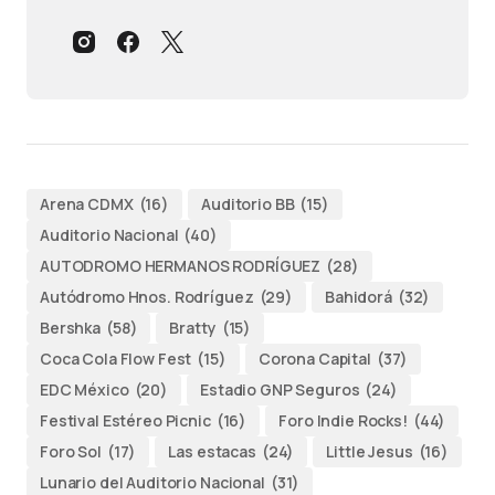
Arena CDMX
(16)
Auditorio BB
(15)
Auditorio Nacional
(40)
AUTODROMO HERMANOS RODRÍGUEZ
(28)
Autódromo Hnos. Rodríguez
(29)
Bahidorá
(32)
Bershka
(58)
Bratty
(15)
Coca Cola Flow Fest
(15)
Corona Capital
(37)
EDC México
(20)
Estadio GNP Seguros
(24)
Festival Estéreo Picnic
(16)
Foro Indie Rocks!
(44)
Foro Sol
(17)
Las estacas
(24)
Little Jesus
(16)
Lunario del Auditorio Nacional
(31)