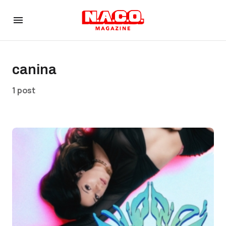
canina
1 post