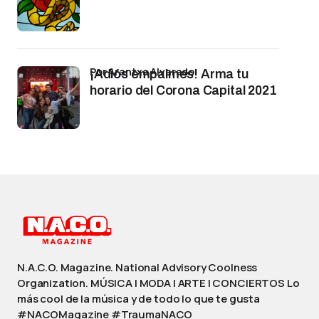
por Arantxa Alvarado
¡Adiós empalmes! Arma tu
horario del Corona Capital 2021
N.A.C.O. Magazine. National Advisory Coolness
Organization. MÚSICA | MODA | ARTE | CONCIERTOS Lo
más cool de la música y de todo lo que te gusta
#NACOMagazine #TraumaNACO