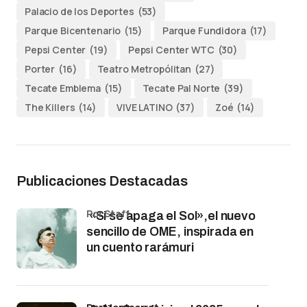
Palacio de los Deportes
(53)
Parque Bicentenario
(15)
Parque Fundidora
(17)
Pepsi Center
(19)
Pepsi Center WTC
(30)
Porter
(16)
Teatro Metropólitan
(27)
Tecate Emblema
(15)
Tecate Pal Norte
(39)
The Killers
(14)
VIVE LATINO
(37)
Zoé
(14)
Publicaciones Destacadas
por Staff
«Si se apaga el Sol»,el nuevo
sencillo de OME, inspirada en
un cuento rarámuri