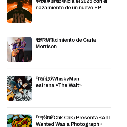
por Montserrat
Adán Cruz inicia el 2025 con el
nazamiento de un nuevo EP
por Staff
El Renacimiento de Carla
Morrison
por Staff
TangoWhiskyMan
estrena «The Wait»
por Staff
!!! (Chk Chk Chk) Presenta «All I
Wanted Was a Photograph»