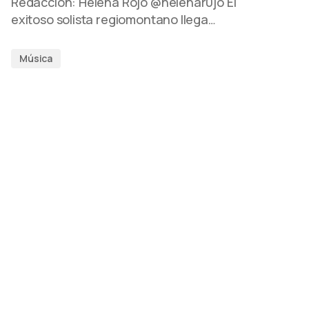
Redacción: Helena Rojo @helenar0jo El
exitoso solista regiomontano llega…
Música