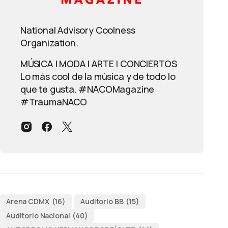
National Advisory Coolness
Organization.
MÚSICA | MODA | ARTE | CONCIERTOS
Lo más cool de la música y de todo lo
que te gusta. #NACOMagazine
#TraumaNACO
Arena CDMX
(16)
Auditorio BB
(15)
Auditorio Nacional
(40)