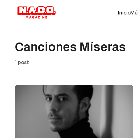
Inicio
Mú
Canciones Míseras
1 post