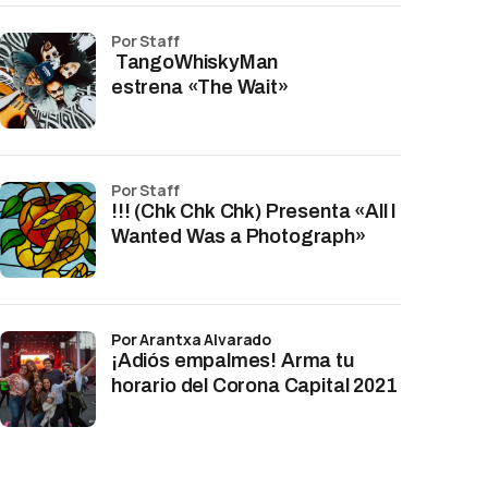
por Staff
TangoWhiskyMan
estrena «The Wait»
por Staff
!!! (Chk Chk Chk) Presenta «All I
Wanted Was a Photograph»
por Arantxa Alvarado
¡Adiós empalmes! Arma tu
horario del Corona Capital 2021