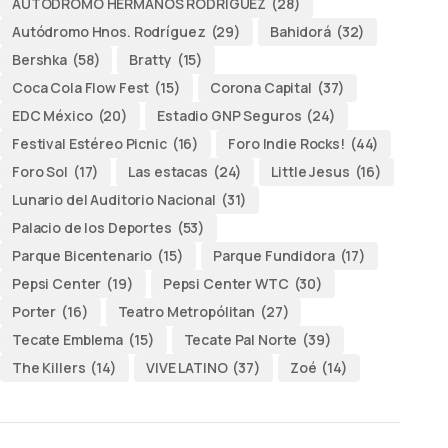
AUTODROMO HERMANOS RODRÍGUEZ
(28)
Autódromo Hnos. Rodríguez
(29)
Bahidorá
(32)
Bershka
(58)
Bratty
(15)
Coca Cola Flow Fest
(15)
Corona Capital
(37)
EDC México
(20)
Estadio GNP Seguros
(24)
Festival Estéreo Picnic
(16)
Foro Indie Rocks!
(44)
Foro Sol
(17)
Las estacas
(24)
Little Jesus
(16)
Lunario del Auditorio Nacional
(31)
Palacio de los Deportes
(53)
Parque Bicentenario
(15)
Parque Fundidora
(17)
Pepsi Center
(19)
Pepsi Center WTC
(30)
Porter
(16)
Teatro Metropólitan
(27)
Tecate Emblema
(15)
Tecate Pal Norte
(39)
The Killers
(14)
VIVE LATINO
(37)
Zoé
(14)