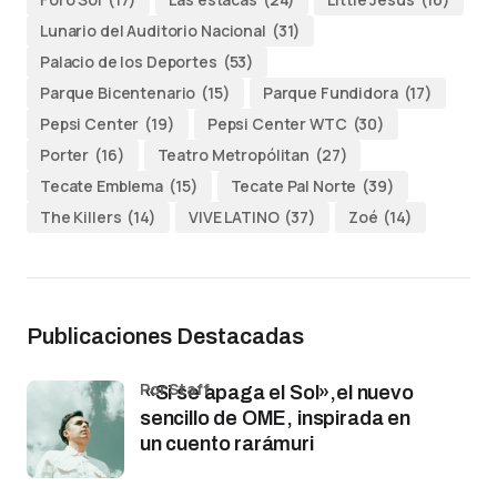
Lunario del Auditorio Nacional
(31)
Palacio de los Deportes
(53)
Parque Bicentenario
(15)
Parque Fundidora
(17)
Pepsi Center
(19)
Pepsi Center WTC
(30)
Porter
(16)
Teatro Metropólitan
(27)
Tecate Emblema
(15)
Tecate Pal Norte
(39)
The Killers
(14)
VIVE LATINO
(37)
Zoé
(14)
Publicaciones Destacadas
por Staff
«Si se apaga el Sol»,el nuevo
sencillo de OME, inspirada en
un cuento rarámuri