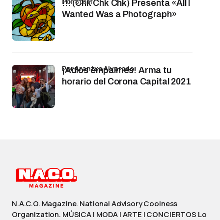
por Staff
!!! (Chk Chk Chk) Presenta «All I
Wanted Was a Photograph»
por Arantxa Alvarado
¡Adiós empalmes! Arma tu
horario del Corona Capital 2021
N.A.C.O. Magazine. National Advisory Coolness
Organization. MÚSICA | MODA | ARTE | CONCIERTOS Lo