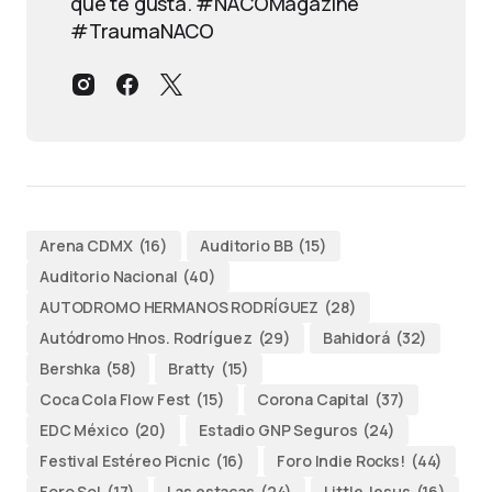
que te gusta. #NACOMagazine
#TraumaNACO
Arena CDMX
(16)
Auditorio BB
(15)
Auditorio Nacional
(40)
AUTODROMO HERMANOS RODRÍGUEZ
(28)
Autódromo Hnos. Rodríguez
(29)
Bahidorá
(32)
Bershka
(58)
Bratty
(15)
Coca Cola Flow Fest
(15)
Corona Capital
(37)
EDC México
(20)
Estadio GNP Seguros
(24)
Festival Estéreo Picnic
(16)
Foro Indie Rocks!
(44)
Foro Sol
(17)
Las estacas
(24)
Little Jesus
(16)