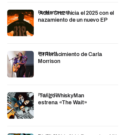
por Montserrat
Adán Cruz inicia el 2025 con el
nazamiento de un nuevo EP
por Staff
El Renacimiento de Carla
Morrison
por Staff
TangoWhiskyMan
estrena «The Wait»