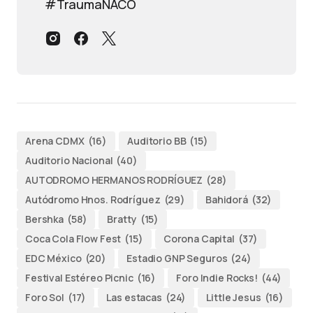
#TraumaNACO
Arena CDMX
(16)
Auditorio BB
(15)
Auditorio Nacional
(40)
AUTODROMO HERMANOS RODRÍGUEZ
(28)
Autódromo Hnos. Rodríguez
(29)
Bahidorá
(32)
Bershka
(58)
Bratty
(15)
Coca Cola Flow Fest
(15)
Corona Capital
(37)
EDC México
(20)
Estadio GNP Seguros
(24)
Festival Estéreo Picnic
(16)
Foro Indie Rocks!
(44)
Foro Sol
(17)
Las estacas
(24)
Little Jesus
(16)