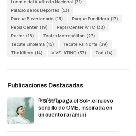
Lunario del Auditorio Nacional
(31)
Palacio de los Deportes
(53)
Parque Bicentenario
(15)
Parque Fundidora
(17)
Pepsi Center
(19)
Pepsi Center WTC
(30)
Porter
(16)
Teatro Metropólitan
(27)
Tecate Emblema
(15)
Tecate Pal Norte
(39)
The Killers
(14)
VIVE LATINO
(37)
Zoé
(14)
Publicaciones Destacadas
por Staff
«Si se apaga el Sol»,el nuevo
sencillo de OME, inspirada en
un cuento rarámuri