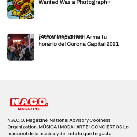
Wanted Was a Photograph»
por Arantxa Alvarado
¡Adiós empalmes! Arma tu
horario del Corona Capital 2021
N.A.C.O. Magazine. National Advisory Coolness
Organization. MÚSICA | MODA | ARTE | CONCIERTOS Lo
más cool de la música y de todo lo que te gusta