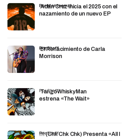
por Montserrat
Adán Cruz inicia el 2025 con el
nazamiento de un nuevo EP
por Staff
El Renacimiento de Carla
Morrison
por Staff
TangoWhiskyMan
estrena «The Wait»
por Staff
!!! (Chk Chk Chk) Presenta «All I