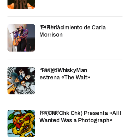
por Staff
El Renacimiento de Carla
Morrison
por Staff
TangoWhiskyMan
estrena «The Wait»
por Staff
!!! (Chk Chk Chk) Presenta «All I
Wanted Was a Photograph»