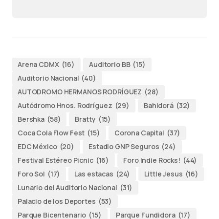
Arena CDMX
(16)
Auditorio BB
(15)
Auditorio Nacional
(40)
AUTODROMO HERMANOS RODRÍGUEZ
(28)
Autódromo Hnos. Rodríguez
(29)
Bahidorá
(32)
Bershka
(58)
Bratty
(15)
Coca Cola Flow Fest
(15)
Corona Capital
(37)
EDC México
(20)
Estadio GNP Seguros
(24)
Festival Estéreo Picnic
(16)
Foro Indie Rocks!
(44)
Foro Sol
(17)
Las estacas
(24)
Little Jesus
(16)
Lunario del Auditorio Nacional
(31)
Palacio de los Deportes
(53)
Parque Bicentenario
(15)
Parque Fundidora
(17)