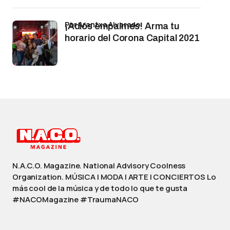
por Arantxa Alvarado
¡Adiós empalmes! Arma tu
horario del Corona Capital 2021
N.A.C.O. Magazine. National Advisory Coolness
Organization. MÚSICA | MODA | ARTE | CONCIERTOS Lo
más cool de la música y de todo lo que te gusta
#NACOMagazine #TraumaNACO