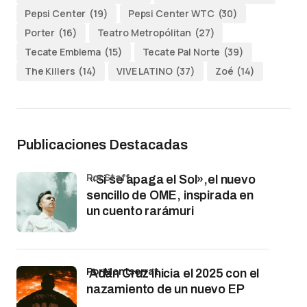
Pepsi Center
(19)
Pepsi Center WTC
(30)
Porter
(16)
Teatro Metropólitan
(27)
Tecate Emblema
(15)
Tecate Pal Norte
(39)
The Killers
(14)
VIVE LATINO
(37)
Zoé
(14)
Publicaciones Destacadas
por Staff
«Si se apaga el Sol»,el nuevo
sencillo de OME, inspirada en
un cuento rarámuri
por Montserrat
Adán Cruz inicia el 2025 con el
nazamiento de un nuevo EP