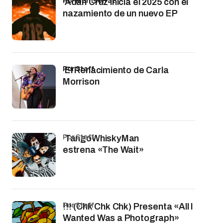
por Montserrat
Adán Cruz inicia el 2025 con el
nazamiento de un nuevo EP
por Staff
El Renacimiento de Carla
Morrison
por Staff
TangoWhiskyMan
estrena «The Wait»
por Staff
!!! (Chk Chk Chk) Presenta «All I
Wanted Was a Photograph»