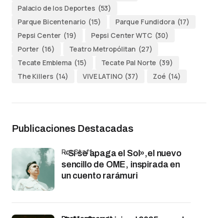
Palacio de los Deportes
(53)
Parque Bicentenario
(15)
Parque Fundidora
(17)
Pepsi Center
(19)
Pepsi Center WTC
(30)
Porter
(16)
Teatro Metropólitan
(27)
Tecate Emblema
(15)
Tecate Pal Norte
(39)
The Killers
(14)
VIVE LATINO
(37)
Zoé
(14)
Publicaciones Destacadas
por Staff
«Si se apaga el Sol»,el nuevo
sencillo de OME, inspirada en
un cuento rarámuri