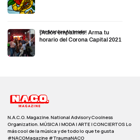
por Arantxa Alvarado
¡Adiós empalmes! Arma tu
horario del Corona Capital 2021
N.A.C.O. Magazine. National Advisory Coolness
Organization. MÚSICA | MODA | ARTE | CONCIERTOS Lo
más cool de la música y de todo lo que te gusta
#NACOMagazine #TraumaNACO