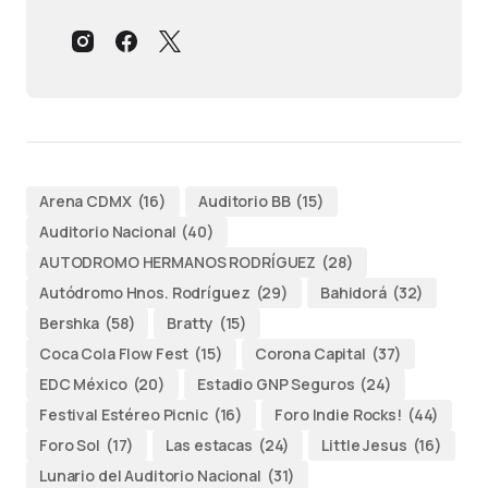
Arena CDMX
(16)
Auditorio BB
(15)
Auditorio Nacional
(40)
AUTODROMO HERMANOS RODRÍGUEZ
(28)
Autódromo Hnos. Rodríguez
(29)
Bahidorá
(32)
Bershka
(58)
Bratty
(15)
Coca Cola Flow Fest
(15)
Corona Capital
(37)
EDC México
(20)
Estadio GNP Seguros
(24)
Festival Estéreo Picnic
(16)
Foro Indie Rocks!
(44)
Foro Sol
(17)
Las estacas
(24)
Little Jesus
(16)
Lunario del Auditorio Nacional
(31)