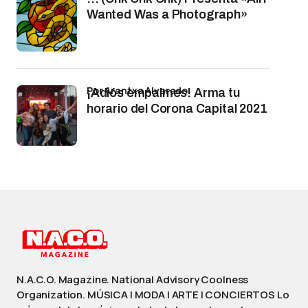
Wanted Was a Photograph»
por Arantxa Alvarado
¡Adiós empalmes! Arma tu
horario del Corona Capital 2021
N.A.C.O. Magazine. National Advisory Coolness
Organization. MÚSICA | MODA | ARTE | CONCIERTOS Lo