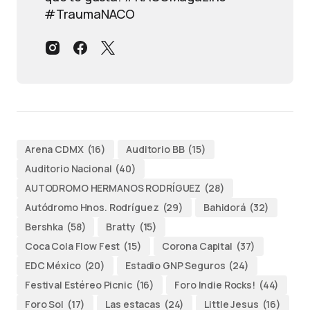
#TraumaNACO
Arena CDMX
(16)
Auditorio BB
(15)
Auditorio Nacional
(40)
AUTODROMO HERMANOS RODRÍGUEZ
(28)
Autódromo Hnos. Rodríguez
(29)
Bahidorá
(32)
Bershka
(58)
Bratty
(15)
Coca Cola Flow Fest
(15)
Corona Capital
(37)
EDC México
(20)
Estadio GNP Seguros
(24)
Festival Estéreo Picnic
(16)
Foro Indie Rocks!
(44)
Foro Sol
(17)
Las estacas
(24)
Little Jesus
(16)