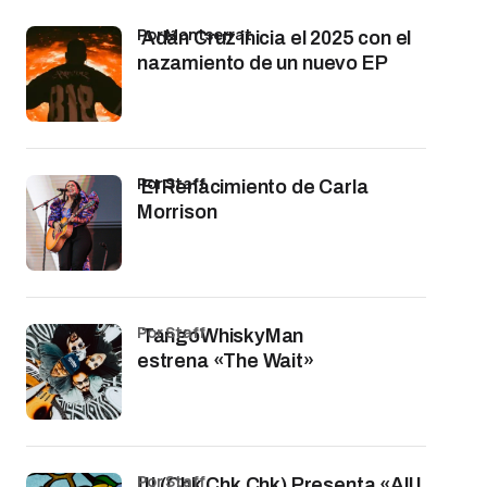
por Montserrat
Adán Cruz inicia el 2025 con el
nazamiento de un nuevo EP
por Staff
El Renacimiento de Carla
Morrison
por Staff
TangoWhiskyMan
estrena «The Wait»
por Staff
!!! (Chk Chk Chk) Presenta «All I