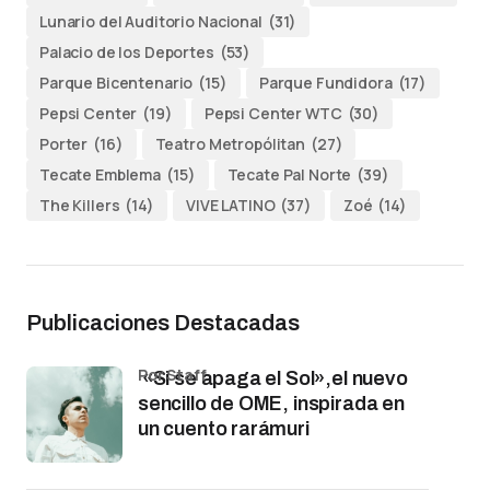
Lunario del Auditorio Nacional
(31)
Palacio de los Deportes
(53)
Parque Bicentenario
(15)
Parque Fundidora
(17)
Pepsi Center
(19)
Pepsi Center WTC
(30)
Porter
(16)
Teatro Metropólitan
(27)
Tecate Emblema
(15)
Tecate Pal Norte
(39)
The Killers
(14)
VIVE LATINO
(37)
Zoé
(14)
Publicaciones Destacadas
por Staff
«Si se apaga el Sol»,el nuevo
sencillo de OME, inspirada en
un cuento rarámuri