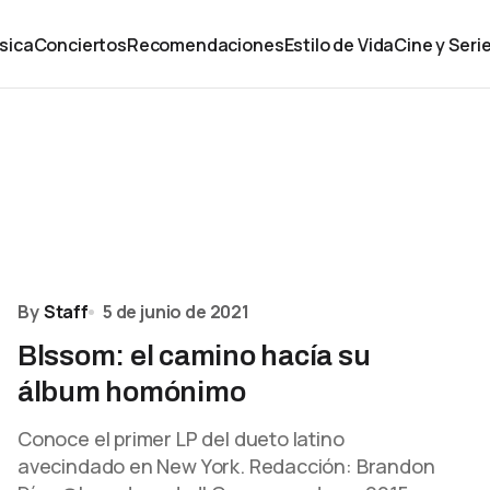
sica
Conciertos
Recomendaciones
Estilo de Vida
Cine y Seri
By
Staff
5 de junio de 2021
Blssom: el camino hacía su
álbum homónimo
Conoce el primer LP del dueto latino
avecindado en New York. Redacción: Brandon