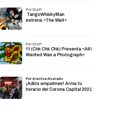
por Staff
TangoWhiskyMan
estrena «The Wait»
por Staff
!!! (Chk Chk Chk) Presenta «All I
Wanted Was a Photograph»
por Arantxa Alvarado
¡Adiós empalmes! Arma tu
horario del Corona Capital 2021