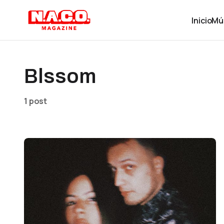
Inicio
Mú
Blssom
1 post