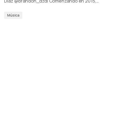
Díaz @brandon_dzdl Comenzando en 2015,…
Música