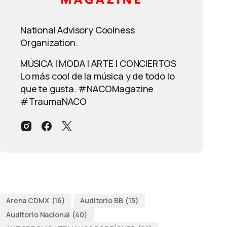
National Advisory Coolness
Organization.
MÚSICA | MODA | ARTE | CONCIERTOS
Lo más cool de la música y de todo lo
que te gusta. #NACOMagazine
#TraumaNACO
Arena CDMX
(16)
Auditorio BB
(15)
Auditorio Nacional
(40)