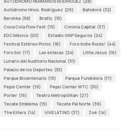
AUTODROMO HERMANOS RODRÍGUEZ
(28)
Autódromo Hnos. Rodríguez
(29)
Bahidorá
(32)
Bershka
(58)
Bratty
(15)
Coca Cola Flow Fest
(15)
Corona Capital
(37)
EDC México
(20)
Estadio GNP Seguros
(24)
Festival Estéreo Picnic
(16)
Foro Indie Rocks!
(44)
Foro Sol
(17)
Las estacas
(24)
Little Jesus
(16)
Lunario del Auditorio Nacional
(31)
Palacio de los Deportes
(53)
Parque Bicentenario
(15)
Parque Fundidora
(17)
Pepsi Center
(19)
Pepsi Center WTC
(30)
Porter
(16)
Teatro Metropólitan
(27)
Tecate Emblema
(15)
Tecate Pal Norte
(39)
The Killers
(14)
VIVE LATINO
(37)
Zoé
(14)