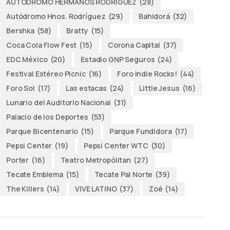
AUTODROMO HERMANOS RODRÍGUEZ
(28)
Autódromo Hnos. Rodríguez
(29)
Bahidorá
(32)
Bershka
(58)
Bratty
(15)
Coca Cola Flow Fest
(15)
Corona Capital
(37)
EDC México
(20)
Estadio GNP Seguros
(24)
Festival Estéreo Picnic
(16)
Foro Indie Rocks!
(44)
Foro Sol
(17)
Las estacas
(24)
Little Jesus
(16)
Lunario del Auditorio Nacional
(31)
Palacio de los Deportes
(53)
Parque Bicentenario
(15)
Parque Fundidora
(17)
Pepsi Center
(19)
Pepsi Center WTC
(30)
Porter
(16)
Teatro Metropólitan
(27)
Tecate Emblema
(15)
Tecate Pal Norte
(39)
The Killers
(14)
VIVE LATINO
(37)
Zoé
(14)