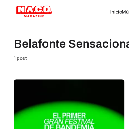
Inicio
Mú
Belafonte Sensacion
1 post